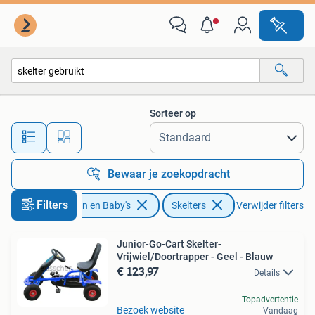
Speelgoed | Buiten | Skelters
Sorteer op
Alle afstanden…
Bewaar je zoekopdracht
Filters
Kinderen en Baby's
Skelters
Verwijder filters
Junior-Go-Cart Skelter-
Vrijwiel/Doortrapper - Geel - Blauw
€ 123,97
Details
Topadvertentie
Bezoek website
Vandaag