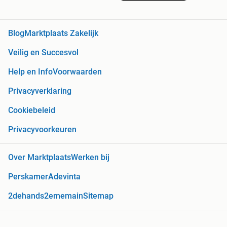
Blog
Marktplaats Zakelijk
Veilig en Succesvol
Help en Info
Voorwaarden
Privacyverklaring
Cookiebeleid
Privacyvoorkeuren
Over Marktplaats
Werken bij
Perskamer
Adevinta
2dehands
2ememain
Sitemap