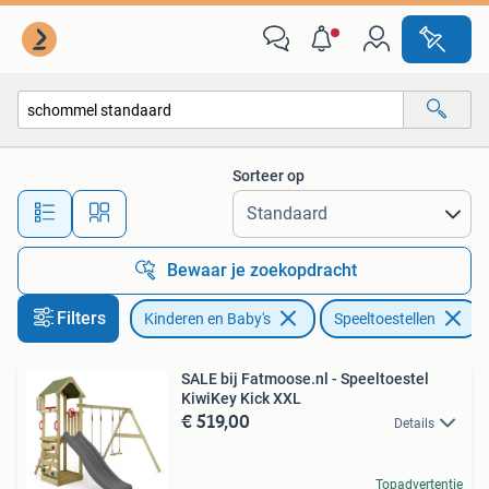
Speelgoed | Buiten | Speeltoestellen
Sorteer op
Alle afstanden…
Bewaar je zoekopdracht
Filters
Kinderen en Baby's
Speeltoestellen
V
SALE bij Fatmoose.nl - Speeltoestel
KiwiKey Kick XXL
€ 519,00
Details
Topadvertentie