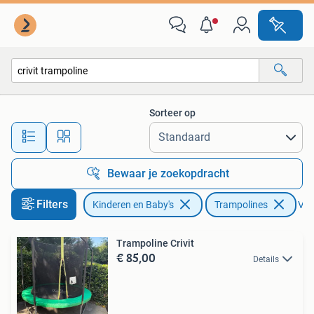
Speelgoed | Buiten | Trampolines
Sorteer op
Alle afstanden…
Bewaar je zoekopdracht
Filters
Kinderen en Baby's
Trampolines
Verw
Trampoline Crivit
€ 85,00
Details