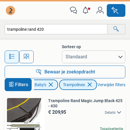
Speelgoed | Buiten | Trampolines
Sorteer op
Alle afstanden…
Bewaar je zoekopdracht
Filters
Kinderen en Baby's
Trampolines
Verwijder filters
Trampoline Rand Magic Jump Black 425
- 430
€ 209,95
Details
Topadvertentie