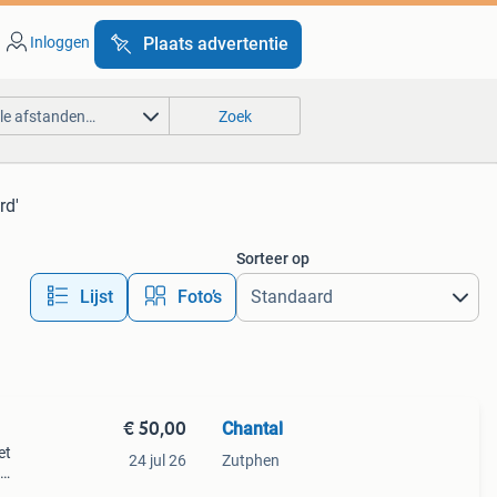
Inloggen
Plaats advertentie
lle afstanden…
Zoek
rd'
Sorteer op
Lijst
Foto’s
€ 50,00
Chantal
et
24 jul 26
Zutphen
eft