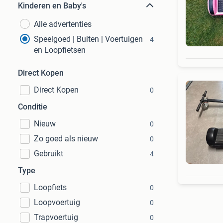
Kinderen en Baby's
Alle advertenties
Speelgoed | Buiten | Voertuigen
4
en Loopfietsen
Direct Kopen
Direct Kopen
0
Conditie
Nieuw
0
Zo goed als nieuw
0
Gebruikt
4
Type
Loopfiets
0
Loopvoertuig
0
Trapvoertuig
0