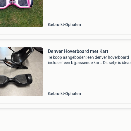
lichte gebruikssporen, maar werkt nog goed.
Oplader inb
Gebruikt
Ophalen
Denver Hoverboard met Kart
Te koop aangeboden: een denver hoverboard
inclusief een bijpassende kart. Dit setje is idea
voor urenlang speelplezier. De hoverboard doe
maar er komt soms een storing in aan 1 kant.
ik w
Gebruikt
Ophalen