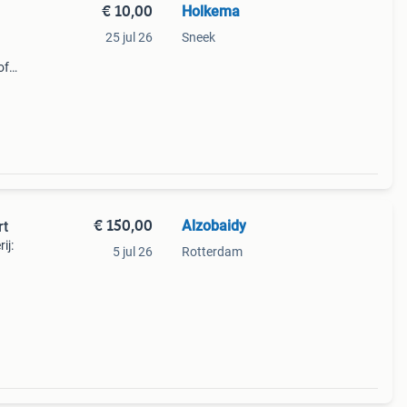
€ 10,00
Holkema
25 jul 26
Sneek
of
€ 150,00
Alzobaidy
rt
ij:
5 jul 26
Rotterdam
ijk