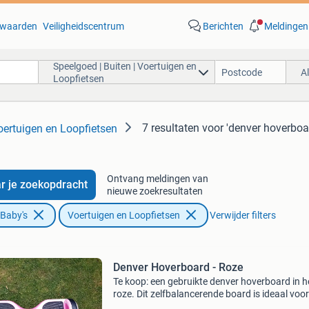
waarden
Veiligheidscentrum
Berichten
Meldingen
Speelgoed | Buiten | Voertuigen en
A
Loopfietsen
7 resultaten
voor 'denver hoverboa
oertuigen en Loopfietsen
Ontvang meldingen van
r je zoekopdracht
nieuwe zoekresultaten
 Baby's
Voertuigen en Loopfietsen
Verwijder filters
Denver Hoverboard - Roze
Te koop: een gebruikte denver hoverboard in h
roze. Dit zelfbalancerende board is ideaal voor
plezier en korte afstanden. Het hoverboard he