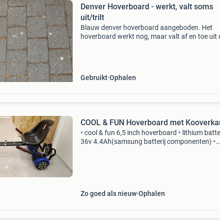
Denver Hoverboard - werkt, valt soms
uit/trilt
Blauw denver hoverboard aangeboden. Het
hoverboard werkt nog, maar valt af en toe uit 
begint te trillen tijdens gebruik. Ideaal voor de
handige klusser die dit kan repareren, of voor
onderdelen.
Gebruikt
Ophalen
COOL & FUN Hoverboard met Kooverka
• cool & fun 6,5 inch hoverboard • lithium batter
36v 4.4Ah(samsung batterij componenten) •
motor:2x350w • maximale snelheid: 12km/h-
15km/h • laad na ongeveer 10-15km (afhankel
van terrein,
Zo goed als nieuw
Ophalen