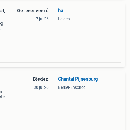
Gereserveerd
ha
ed,
7 jul 26
Leiden
og
board
nog
Bieden
Chantal Pijnenburg
30 jul 26
Berkel-Enschot
n.
hte