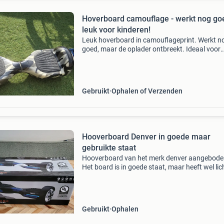
Hoverboard camouflage - werkt nog go
leuk voor kinderen!
Leuk hoverboard in camouflageprint. Werkt n
goed, maar de oplader ontbreekt. Ideaal voor
kinderen die van avontuur houden! Het hover
heeft wat gebruikssporen, maar functioneert 
prima.
Gebruikt
Ophalen of Verzenden
Hooverboard Denver in goede maar
gebruikte staat
Hooverboard van het merk denver aangebode
Het board is in goede staat, maar heeft wel lic
gebruikerssporen. Let op: de oplader is niet
inbegrepen. Incl kartzitje.
Gebruikt
Ophalen