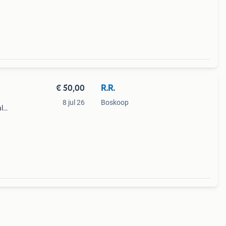
€ 50,00
R.R.
8 jul 26
Boskoop
al
t het,
 Denk