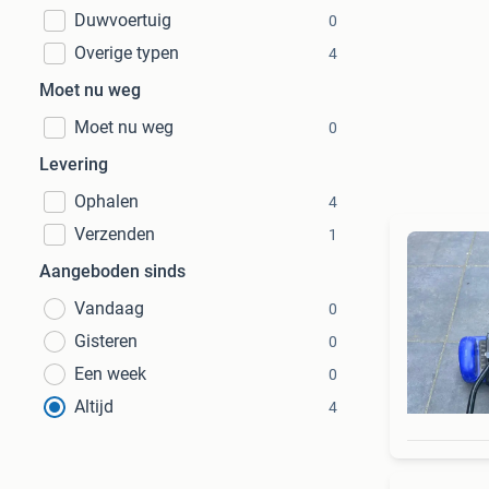
Duwvoertuig
0
Overige typen
4
Moet nu weg
Moet nu weg
0
Levering
Ophalen
4
Verzenden
1
Aangeboden sinds
Vandaag
0
Gisteren
0
Een week
0
Altijd
4