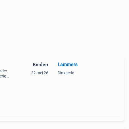
Bieden
Lammers
ader.
22 mei 26
Dinxperlo
erig