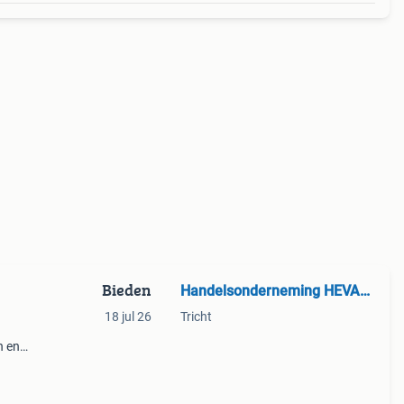
Bieden
Handelsonderneming HEVAMA vof
18 jul 26
Tricht
n en
nge
de