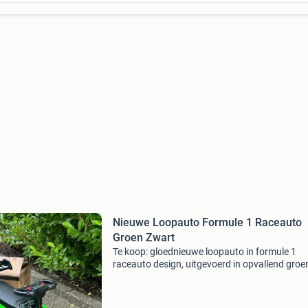
Nieuwe Loopauto Formule 1 Raceauto
Groen Zwart
Te koop: gloednieuwe loopauto in formule 1
raceauto design, uitgevoerd in opvallend groe
zwart. Deze stoere loopauto is perfect voor jo
coureurs om hun eerste stappen te zetten en 
wereld te