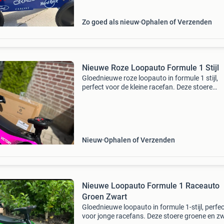
Zo goed als nieuw
Ophalen of Verzenden
Nieuwe Roze Loopauto Formule 1 Stijl
Gloednieuwe roze loopauto in formule 1 stijl,
perfect voor de kleine racefan. Deze stoere
loopauto is nog nooit gebruikt en zit nog in de
originele verpakking. Ideaal voor urenlang
speelplezier binnen
Nieuw
Ophalen of Verzenden
Nieuwe Loopauto Formule 1 Raceauto
Groen Zwart
Gloednieuwe loopauto in formule 1-stijl, perfec
voor jonge racefans. Deze stoere groene en z