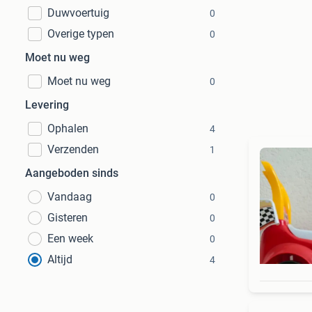
Duwvoertuig
0
Overige typen
0
Moet nu weg
Moet nu weg
0
Levering
Ophalen
4
Verzenden
1
Aangeboden sinds
Vandaag
0
Gisteren
0
Een week
0
Altijd
4