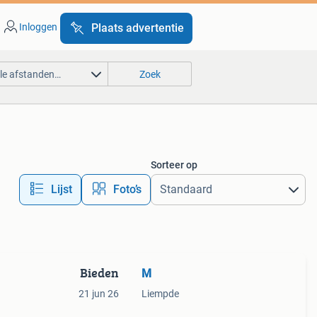
Inloggen
Plaats advertentie
lle afstanden…
Zoek
Sorteer op
Lijst
Foto’s
Bieden
M
21 jun 26
Liempde