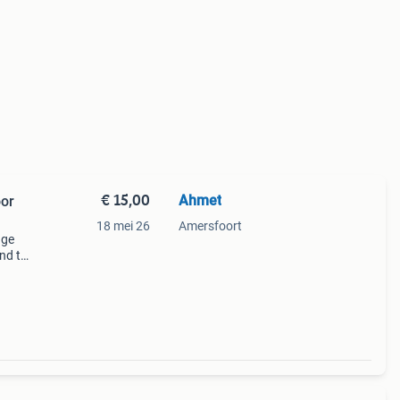
€ 15,00
Ahmet
oor
18 mei 26
Amersfoort
nge
nd te
 aan