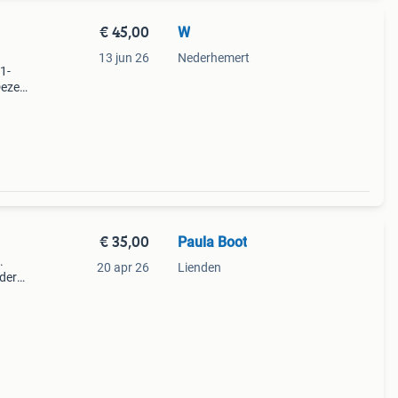
€ 45,00
W
13 jun 26
Nederhemert
1-
Deze
ur en
g
€ 35,00
Paula Boot
.
20 apr 26
Lienden
ndere
. Je
 f