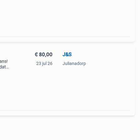
€ 80,00
J&S
fans!
23 jul 26
Julianadorp
 dat