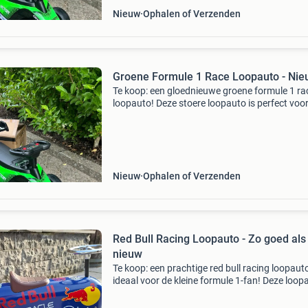
Nieuw
Ophalen of Verzenden
Groene Formule 1 Race Loopauto - Nie
Te koop: een gloednieuwe groene formule 1 ra
loopauto! Deze stoere loopauto is perfect voo
kleine snelheidsduivels die hun eerste stappen
zetten in de wereld van racen. Met zijn opvall
groene k
Nieuw
Ophalen of Verzenden
Red Bull Racing Loopauto - Zo goed als
nieuw
Te koop: een prachtige red bull racing loopauto
ideaal voor de kleine formule 1-fan! Deze loop
is zo goed als nieuw en biedt uren speelplezier
is een stevig en veilig voertuig, perfect voor