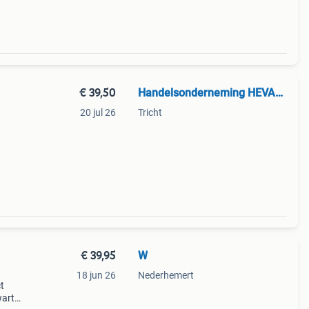
€ 39,50
Handelsonderneming HEVAMA vof
20 jul 26
Tricht
€ 39,95
W
18 jun 26
Nederhemert
t
warte