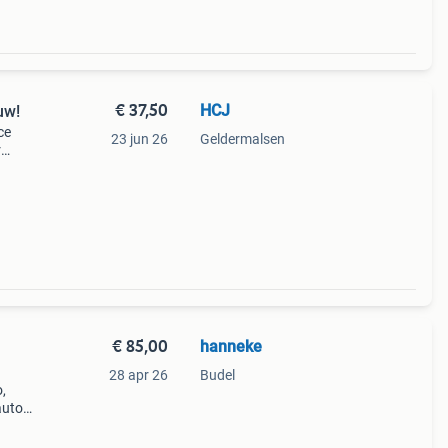
€ 37,50
HCJ
uw!
ce
23 jun 26
Geldermalsen
r
ende
€ 85,00
hanneke
28 apr 26
Budel
,
auto
. Het