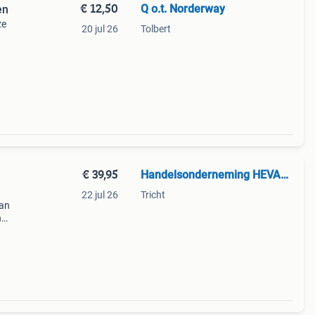
€ 12,50
Q o.t. Norderway
en
ze
20 jul 26
Tolbert
ielen
de ki
€ 39,95
Handelsonderneming HEVAMA vof
22 jul 26
Tricht
van
n
 De
e ve