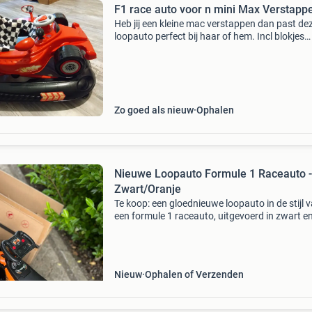
F1 race auto voor n mini Max Verstapp
Heb jij een kleine mac verstappen dan past de
loopauto perfect bij haar of hem. Incl blokjes
waardoor hij niet kan rijden, indien gewenst. W
goed, met licht en geluid. Echt leuk ding maar 
Zo goed als nieuw
Ophalen
Nieuwe Loopauto Formule 1 Raceauto -
Zwart/Oranje
Te koop: een gloednieuwe loopauto in de stijl 
een formule 1 raceauto, uitgevoerd in zwart e
oranje. Perfect voor de kleine snelheidsduivel!
loopauto is ongebruikt en zit nog in de originel
Nieuw
Ophalen of Verzenden