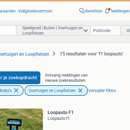
waarden
Veiligheidscentrum
Berichten
Meldingen
Speelgoed | Buiten | Voertuigen en
A
Loopfietsen
15 resultaten
voor 'f1 loopauto'
oertuigen en Loopfietsen
Ontvang meldingen van
r je zoekopdracht
nieuwe zoekresultaten
 Baby's
Voertuigen en Loopfietsen
Verwijder filters
Loopauto F1
Loopauto f1