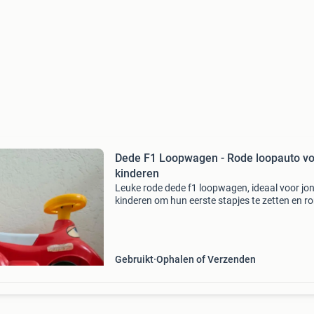
Dede F1 Loopwagen - Rode loopauto v
kinderen
Leuke rode dede f1 loopwagen, ideaal voor jo
kinderen om hun eerste stapjes te zetten en ro
rijden. De loopauto heeft een handig handvat
de achterkant om te duwen en een opbergvak
onder de
Gebruikt
Ophalen of Verzenden