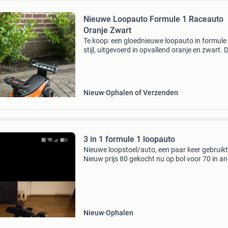
Nieuwe Loopauto Formule 1 Raceauto
Oranje Zwart
Te koop: een gloednieuwe loopauto in formule 
stijl, uitgevoerd in opvallend oranje en zwart. 
stoere raceauto is perfect voor de kleine coure
biedt urenlang speelplezier. De loopauto is no
Nieuw
Ophalen of Verzenden
3 in 1 formule 1 loopauto
Nieuwe loopstoel/auto, een paar keer gebruikt
Nieuw prijs 80 gekocht nu op bol voor 70 in a
kleuren. Alles werkt en doet het zoals het moet
kunt hem makkelijk in en uit elkaar klappen. Zie
Nieuw
Ophalen