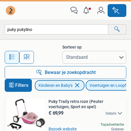
Speelgoed | Buiten | Voertuigen en Loopfietsen
Sorteer op
Alle afstanden…
Bewaar je zoekopdracht
Filters
Kinderen en Baby's
Voertuigen en Loopfie
Puky Traily retro roze (Peuter
voertuigen, Sport en spel)
€ 69,99
Details
Topadvertentie
Bezoek website
Gisteren