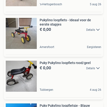
's-Hertogenbosch
5 aug 26
Pukylino loopfiets - Ideaal voor de
eerste stapjes
€ 0,00
Details
Amersfoort
Eergisteren
Puky Pukylino loopfiets rood/geel
€ 0,00
Details
Tubbergen
4 aug 26
Puky Pukylino loopfietsje - Blauw