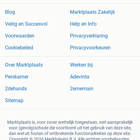
Blog
Marktplaats Zakelijk
Veilig en Succesvol
Help en Info
Voorwaarden
Privacyverklaring
Cookiebeleid
Privacyvoorkeuren
Over Marktplaats
Werken bij
Perskamer
Adevinta
2dehands
2ememain
Sitemap
Marktplaats is, voor zover wettelijk toegestaan, niet aansprakelijk
voor (gevolg)schade die voortkomt uit het gebruik van deze site,
dan wel uit fouten of ontbrekende functionaliteiten op deze site.
Copyright © 2026 Marktplaats B.V. Alle rechten voorbehouden.