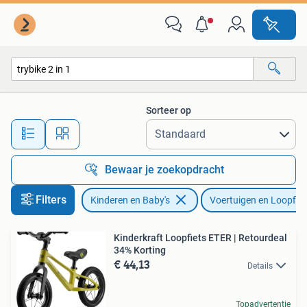
Speelgoed | Buiten | Voertuigen en Loopfietsen
Sorteer op
Alle afstanden…
Bewaar je zoekopdracht
Filters
Kinderen en Baby's
Voertuigen en Loopfie
Kinderkraft Loopfiets ETER | Retourdeal
34% Korting
€ 44,13
Details
Topadvertentie