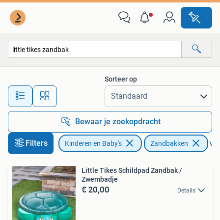
Speelgoed | Buiten | Zandbakken
Sorteer op
Alle afstanden…
Bewaar je zoekopdracht
Filters
Kinderen en Baby's
Zandbakken
Ver
Little Tikes Schildpad Zandbak /
Zwembadje
€ 20,00
Details