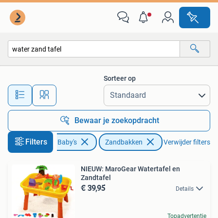
Speelgoed | Buiten | Zandbakken
Sorteer op
Alle afstanden…
Bewaar je zoekopdracht
Filters
Kinderen en Baby's
Zandbakken
Verwijder filters
NIEUW: MaroGear Watertafel en
Zandtafel
€ 39,95
Details
Topadvertentie