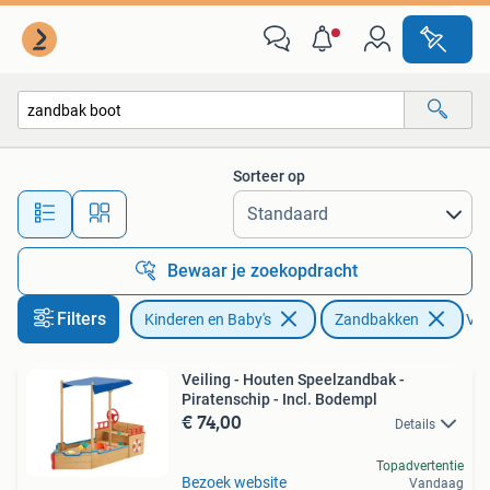
Speelgoed | Buiten | Zandbakken
Sorteer op
Alle afstanden…
Bewaar je zoekopdracht
Filters
Kinderen en Baby's
Zandbakken
Ver
Veiling - Houten Speelzandbak -
Piratenschip - Incl. Bodempl
€ 74,00
Details
Topadvertentie
Bezoek website
Vandaag