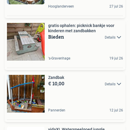
Hooglanderveen
27 jul 26
gratis ophalen: picknick bankje voor
kinderen met zandbakken
Bieden
Details
's-Gravenhage
19 jul 26
Zandbak
€ 10,00
Details
Pannerden
12 jul 26
vidaXL Waterspeelgoed jungle