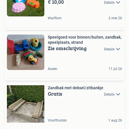
€ 10,00
Details
Warffum
2 mei 26
Speelgoed voor binnen/buiten, zandbak,
speelplaats, strand
Zie omschrijving
Details
Assen
11 jul 26
Zandbak met deksel/zitbankje
Gratis
Details
Voorthuizen
1 aug 26