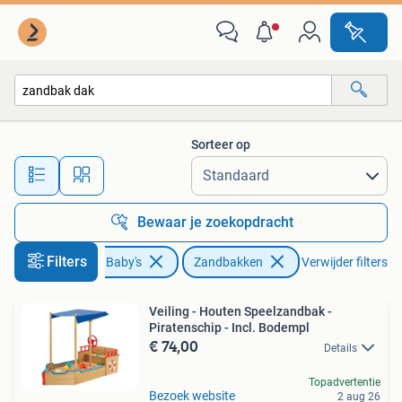
Speelgoed | Buiten | Zandbakken
Sorteer op
Alle afstanden…
Bewaar je zoekopdracht
Filters
Kinderen en Baby's
Zandbakken
Verwijder filters
Veiling - Houten Speelzandbak -
Piratenschip - Incl. Bodempl
€ 74,00
Details
Topadvertentie
Bezoek website
2 aug 26