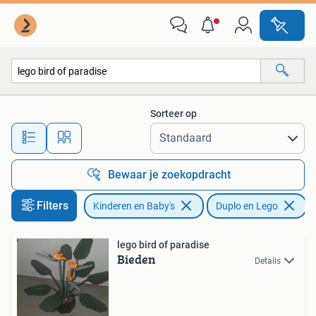
Speelgoed | Duplo en Lego
Sorteer op
Alle afstanden…
Bewaar je zoekopdracht
Filters
Kinderen en Baby's
Duplo en Lego
V
lego bird of paradise
Bieden
Details