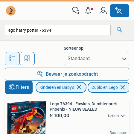
Speelgoed | Duplo en Lego
Sorteer op
Alle afstanden…
Bewaar je zoekopdracht
Filters
Kinderen en Baby's
Duplo en Lego
V
Lego 76394 - Fawkes, Dumbledore's
Phoenix - NIEUW SEALED
€ 100,00
Details
Dagtopper