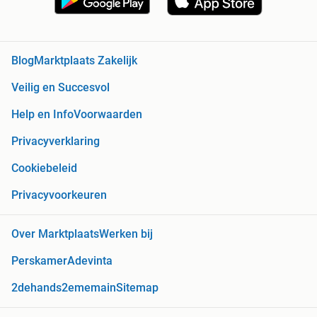
Blog
Marktplaats Zakelijk
Veilig en Succesvol
Help en Info
Voorwaarden
Privacyverklaring
Cookiebeleid
Privacyvoorkeuren
Over Marktplaats
Werken bij
Perskamer
Adevinta
2dehands
2ememain
Sitemap