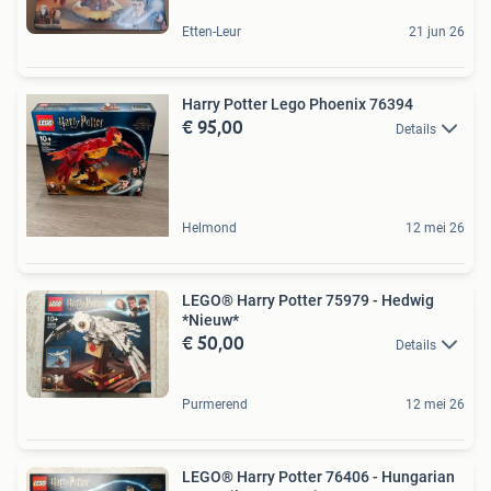
Etten-Leur
21 jun 26
Harry Potter Lego Phoenix 76394
€ 95,00
Details
Helmond
12 mei 26
LEGO® Harry Potter 75979 - Hedwig
*Nieuw*
€ 50,00
Details
Purmerend
12 mei 26
LEGO® Harry Potter 76406 - Hungarian