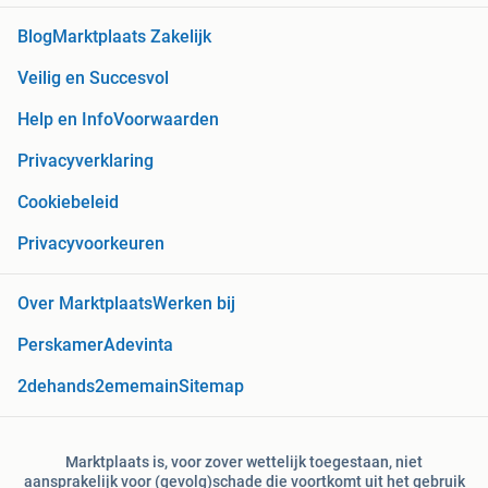
Blog
Marktplaats Zakelijk
Veilig en Succesvol
Help en Info
Voorwaarden
Privacyverklaring
Cookiebeleid
Privacyvoorkeuren
Over Marktplaats
Werken bij
Perskamer
Adevinta
2dehands
2ememain
Sitemap
Marktplaats is, voor zover wettelijk toegestaan, niet
aansprakelijk voor (gevolg)schade die voortkomt uit het gebruik