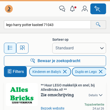
Speelgoed | Duplo en Lego
Sorteer op
Alle afstanden…
Bewaar je zoekopdracht
Filters
Kinderen en Baby's
Duplo en Lego
V
** Huur LEGO makkelijk en snel, bij
AllesBricks.nl! **
Zie omschrijving
Details
Topadvertentie
Bezoek website
24 jul 26