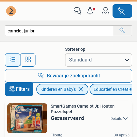
Speelgoed | Educatief en Creatief
Sorteer op
Alle afstanden…
Bewaar je zoekopdracht
Filters
Kinderen en Baby's
Educatief en Creatief
SmartGames Camelot Jr. Houten
Puzzelspel
Gereserveerd
Details
Tilburg
30 apr 26