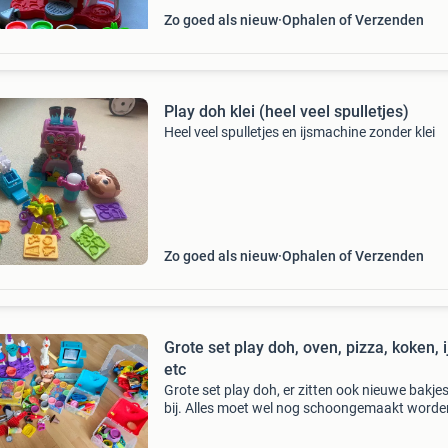
Zo goed als nieuw
Ophalen of Verzenden
Play doh klei (heel veel spulletjes)
Heel veel spulletjes en ijsmachine zonder klei
Zo goed als nieuw
Ophalen of Verzenden
Grote set play doh, oven, pizza, koken, i
etc
Grote set play doh, er zitten ook nieuwe bakjes
bij. Alles moet wel nog schoongemaakt worde
bakjes zijn ongeopend maar ik weet niet of ze
goed zijn. Ik verkoop het enkel als complete se