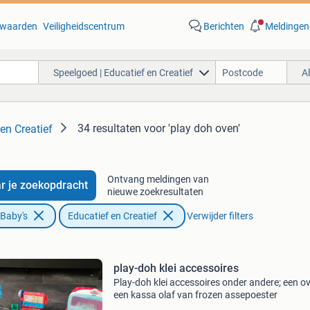
waarden
Veiligheidscentrum
Berichten
Meldingen
Speelgoed | Educatief en Creatief
A
34 resultaten
voor 'play doh oven'
en Creatief
Ontvang meldingen van
r je zoekopdracht
nieuwe zoekresultaten
 Baby's
Educatief en Creatief
Verwijder filters
play-doh klei accessoires
Play-doh klei accessoires onder andere; een o
een kassa olaf van frozen assepoester