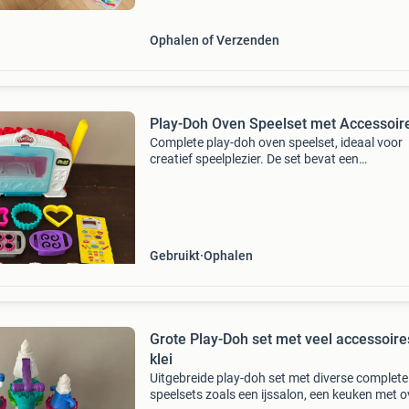
Ophalen of Verzenden
Play-Doh Oven Speelset met Accessoir
Complete play-doh oven speelset, ideaal voor
creatief speelplezier. De set bevat een
speelgoedoven, diverse vormpjes (ster, hart, w
koekje, etc.), Bakvormpjes, een bord, bestek e
deegroller.
Gebruikt
Ophalen
Grote Play-Doh set met veel accessoire
klei
Uitgebreide play-doh set met diverse complete
speelsets zoals een ijssalon, een keuken met 