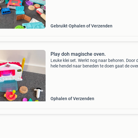
Gebruikt
Ophalen of Verzenden
Play doh magische oven.
Leuke klei set. Werkt nog naar behoren. Door 
hele hendel naar beneden te doen gaat de ove
&#39;aan&#39; als die klaar is hoor je een belle
Hier overbodig geworden
Ophalen of Verzenden