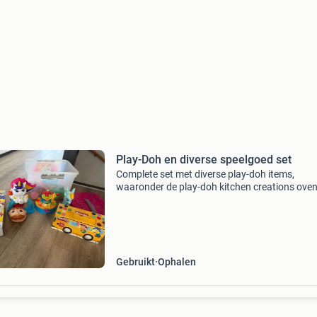
Play-Doh en diverse speelgoed set
Complete set met diverse play-doh items,
waaronder de play-doh kitchen creations oven
een play-doh bus. Daarnaast bevat de set een
eenhoorn, een sesamstraat set en een my littl
pony figuur. Perfec
Gebruikt
Ophalen