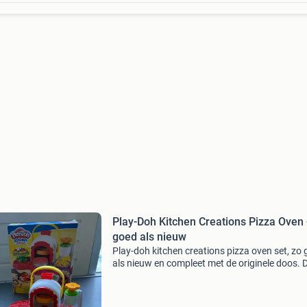
Play-Doh Kitchen Creations Pizza Oven 
goed als nieuw
Play-doh kitchen creations pizza oven set, zo
als nieuw en compleet met de originele doos. D
is nog in uitstekende staat en niet door elkaar
gemengd, klaar voor uren speelplezier. Maak d