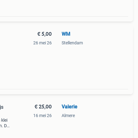
€ 5,00
WM
26 mei 26
Stellendam
€ 25,00
Valerie
js
16 mei 26
Almere
 klei
n. De
 nog
t