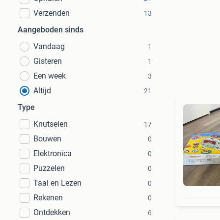
Verzenden
13
Aangeboden sinds
Vandaag
1
Gisteren
1
Een week
3
Altijd
21
Type
Knutselen
17
Bouwen
0
Elektronica
0
Puzzelen
0
Taal en Lezen
0
Rekenen
0
Ontdekken
6