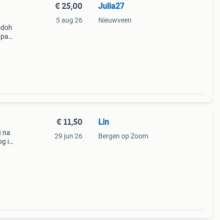
€ 25,00
Julia27
5 aug 26
Nieuwveen
y-doh
ppa
rs en
o
€ 11,50
Lin
u na
29 jun 26
Bergen op Zoom
og in
 aan
 in