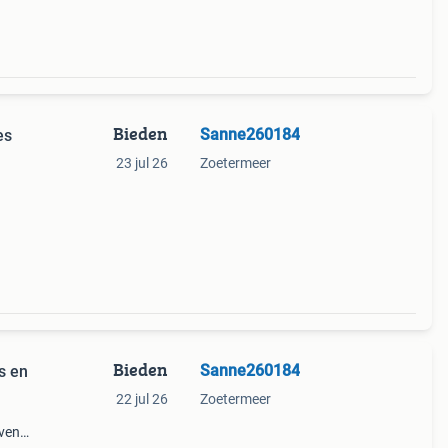
Bieden
Sanne260184
es
23 jul 26
Zoetermeer
afel,
n een
Bieden
Sanne260184
s en
22 jul 26
Zoetermeer
oven