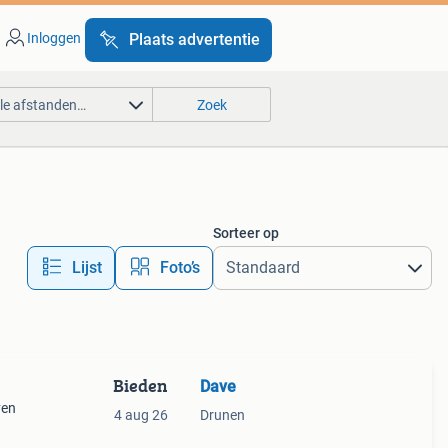
Inloggen
Plaats advertentie
lle afstanden…
Zoek
Sorteer op
Lijst
Foto’s
Bieden
Dave
ven
4 aug 26
Drunen