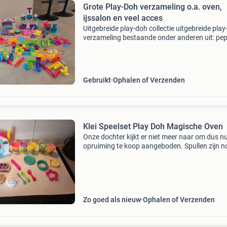
Grote Play-Doh verzameling o.a. oven,
ijssalon en veel acces
Uitgebreide play-doh collectie uitgebreide pla
verzameling bestaande onder anderen uit: pe
pig styling speelset, ijskasteel, nummers, lette
fun, magische oven, kitchen creator, play-doh 
Gebruikt
Ophalen of Verzenden
Klei Speelset Play Doh Magische Oven
Onze dochter kijkt er niet meer naar om dus n
opruiming te koop aangeboden. Spullen zijn n
goede en nette staat want door een overvloed
verschillende sets weinig gebruikt. Centjes zijn
Zo goed als nieuw
Ophalen of Verzenden