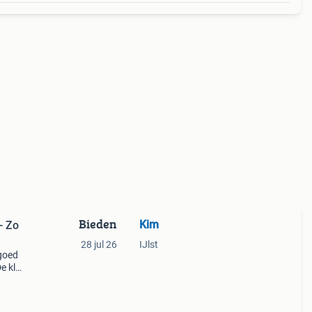
Bieden
Kim
- Zo
28 jul 26
IJlst
 goed
e klei
e l