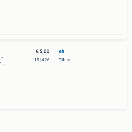
€ 5,00
eh
de
15 jul 26
Tilburg
n
tje.