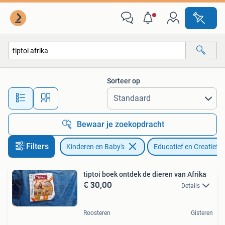
Speelgoed | Educatief en Creatief
Sorteer op
Alle afstanden…
Bewaar je zoekopdracht
Filters
Kinderen en Baby's
Educatief en Creatief
tiptoi boek ontdek de dieren van Afrika
€ 30,00
Details
Roosteren
Gisteren