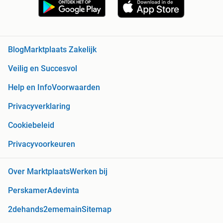
Blog
Marktplaats Zakelijk
Veilig en Succesvol
Help en Info
Voorwaarden
Privacyverklaring
Cookiebeleid
Privacyvoorkeuren
Over Marktplaats
Werken bij
Perskamer
Adevinta
2dehands
2ememain
Sitemap