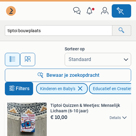
Speelgoed | Educatief en Creatief
Sorteer op
Alle afstanden…
Bewaar je zoekopdracht
Filters
Kinderen en Baby's
Educatief en Creatief
Tiptoi Quizzen & Weetjes: Menselijk
Lichaam (6-10 jaar)
€ 10,00
Details