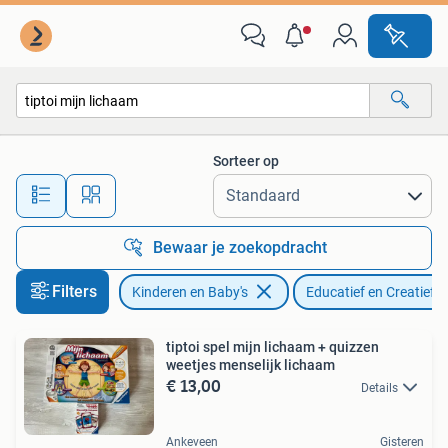
Speelgoed | Educatief en Creatief
Sorteer op
Alle afstanden…
Bewaar je zoekopdracht
Filters
Kinderen en Baby's
Educatief en Creatief
tiptoi spel mijn lichaam + quizzen
weetjes menselijk lichaam
€ 13,00
Details
Ankeveen
Gisteren