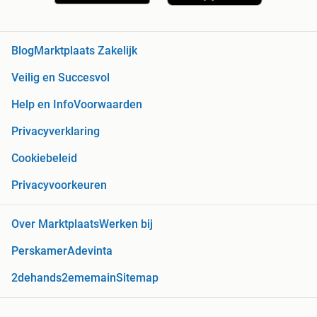
Blog
Marktplaats Zakelijk
Veilig en Succesvol
Help en Info
Voorwaarden
Privacyverklaring
Cookiebeleid
Privacyvoorkeuren
Over Marktplaats
Werken bij
Perskamer
Adevinta
2dehands
2ememain
Sitemap