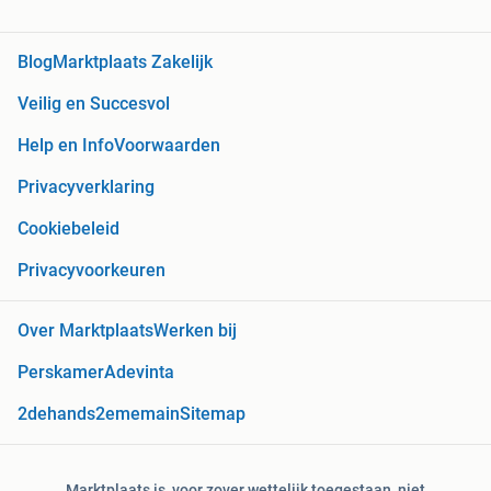
Blog
Marktplaats Zakelijk
Veilig en Succesvol
Help en Info
Voorwaarden
Privacyverklaring
Cookiebeleid
Privacyvoorkeuren
Over Marktplaats
Werken bij
Perskamer
Adevinta
2dehands
2ememain
Sitemap
Marktplaats is, voor zover wettelijk toegestaan, niet