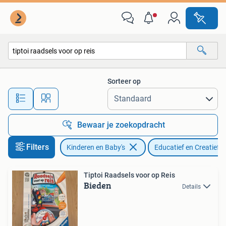
Speelgoed | Educatief en Creatief
Sorteer op
Alle afstanden…
Bewaar je zoekopdracht
Filters
Kinderen en Baby's
Educatief en Creatief
Tiptoi Raadsels voor op Reis
Bieden
Details