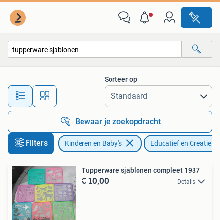
Speelgoed | Educatief en Creatief
Sorteer op
Alle afstanden…
Bewaar je zoekopdracht
Filters
Kinderen en Baby's
Educatief en Creatief
Tupperware sjablonen compleet 1987
€ 10,00
Details