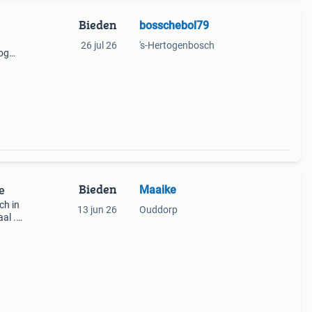
Bieden
bosschebol79
26 jul 26
's-Hertogenbosch
nog
n
Bieden
Maaike
e
ch in
13 jun 26
Ouddorp
al .
eu