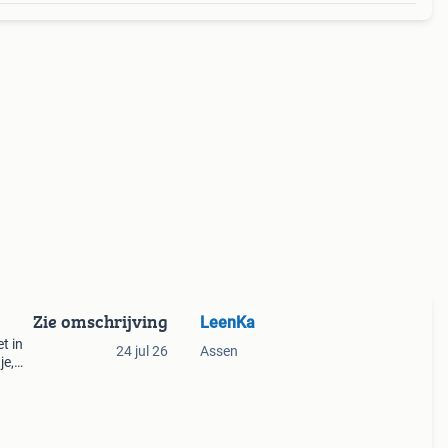
Zie omschrijving
LeenKa
t in
24 jul 26
Assen
je,
fers