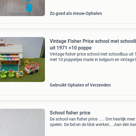
bijbehorend
Zo goed als nieuw
Ophalen
Vintage Fisher Price school met school
uit 1971 +10 poppe
Vintage fisher price school met schoolbus uit
met 10 poppetjes made in belgium en vintage 
price schoolbus uit 1969 houten bodem made 
usa er is aan de achterkant een klein hoekje v
Gebruikt
Ophalen of Verzenden
School fisher price
De school van fisher price ..... Om heerlijk mee 
spelen. De bel en de klok werken....Aan één ka
kan de school open. Ziet er nog netjes uit. En k
verder op mijn advertenties