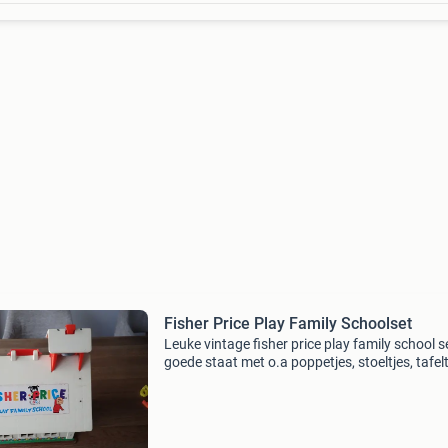
Fisher Price Play Family Schoolset
Leuke vintage fisher price play family school se
goede staat met o.a poppetjes, stoeltjes, tafelt
schommel, glijbaan, draaitoestel, letters en cij
(mist enkel letter y en cijfer 5). Prijs 1