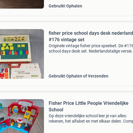
Gebruikt
Ophalen
fisher price school days desk nederlan
#176 vintage set
Originele vintage fisher price speelset. De #17
school days desk set. Nederlandstalige versie.
Leuke manier om te leren. Zeldzaam, uit de jar
70. In goede gebruikte staat. Verzendkosten z
voor d
Gebruikt
Ophalen of Verzenden
Fisher Price Little People Vriendelijke
School
Op deze vriendelijke school leer je van alles:
rekenen, het alfabet en met elkaar delen. Com
set, geluidselementen werken en de schoolbel
klingelt vrolijk. Als je interesse hebt in de