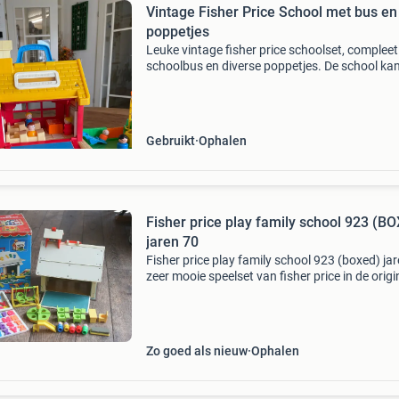
Vintage Fisher Price School met bus en
poppetjes
Leuke vintage fisher price schoolset, complee
schoolbus en diverse poppetjes. De school ka
opengeklapt worden en heeft verschillende
speelgedeeltes, waaronder een klaslokaal, een
glijbaan en een
Gebruikt
Ophalen
Fisher price play family school 923 (B
jaren 70
Fisher price play family school 923 (boxed) ja
zeer mooie speelset van fisher price in de origi
doos de doos is nog zeer netjes en zonder sc
het schooltje is volledig compleet met cijf
Zo goed als nieuw
Ophalen