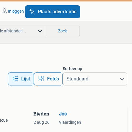
Inloggen
Plaats advertentie
lle afstanden…
Zoek
Sorteer op
Lijst
Foto’s
Bieden
Jos
escue
2 aug 26
Vlaardingen