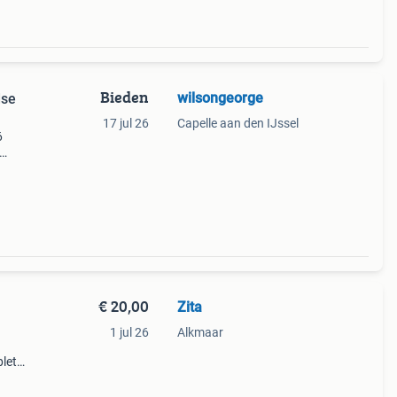
Bieden
wilsongeorge
dse
17 jul 26
Capelle aan den IJssel
6
en
ijn
€ 20,00
Zita
1 jul 26
Alkmaar
plete