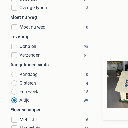
Overige typen
3
Moet nu weg
Moet nu weg
0
Levering
Ophalen
95
Verzenden
61
Aangeboden sinds
Vandaag
0
Gisteren
4
Een week
15
Altijd
99
Eigenschappen
Met licht
6