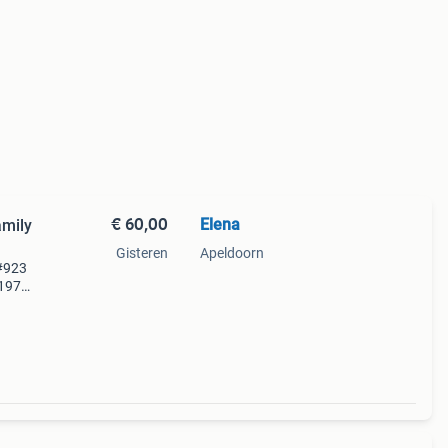
€ 60,00
Elena
amily
Gisteren
Apeldoorn
 #923
 1971