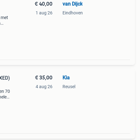
€ 40,00
van Dijck
1 aug 26
Eindhoven
t met
n
€ 35,00
Kia
OXED)
4 aug 26
Reusel
ren 70
nele
heuren