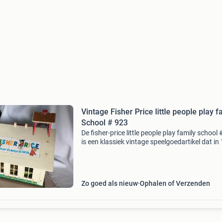
Vintage Fisher Price little people play f
School # 923
De fisher-price little people play family school
is een klassiek vintage speelgoedartikel dat in
werd uitgebracht. Het bestaat uit een rood,
inklapbaar schoolgebouw met een metalen
schoolbor
Zo goed als nieuw
Ophalen of Verzenden