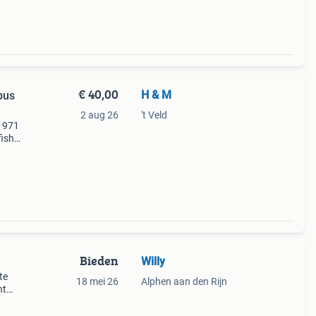
€ 40,00
H & M
bus
2 aug 26
't Veld
 1971
fisher
in
anaf d
Bieden
Willy
te
18 mei 26
Alphen aan den Rijn
nt
ijk