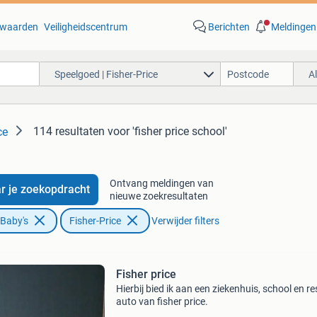
waarden
Veiligheidscentrum
Berichten
Meldingen
Speelgoed | Fisher-Price
A
114 resultaten
voor 'fisher price school'
ce
Ontvang meldingen van
r je zoekopdracht
nieuwe zoekresultaten
 Baby's
Fisher-Price
Verwijder filters
Fisher price
Hierbij bied ik aan een ziekenhuis, school en r
auto van fisher price.