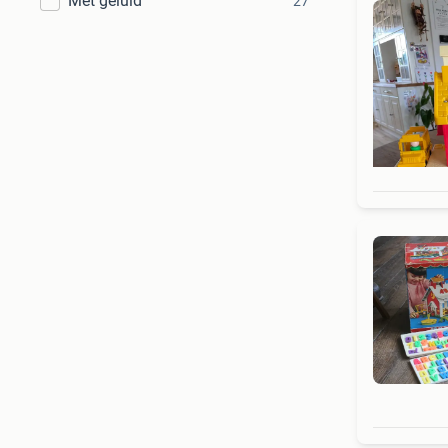
Met geluid
27