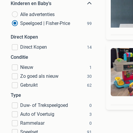
Kinderen en Baby's
Alle advertenties
Speelgoed | Fisher-Price
99
Direct Kopen
Direct Kopen
14
Conditie
Nieuw
1
Zo goed als nieuw
30
Gebruikt
62
Type
Duw- of Trekspeelgoed
0
Auto of Voertuig
3
Rammelaar
0
Speelset
91