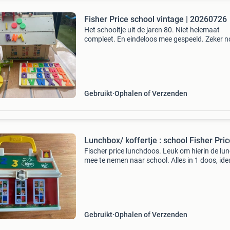
Fisher Price school vintage | 20260726
Het schooltje uit de jaren 80. Niet helemaat
compleet. En eindeloos mee gespeeld. Zeker 
goed voor een volgende ronde. Uit een rook- e
diervrij huis.
Gebruikt
Ophalen of Verzenden
Lunchbox/ koffertje : school Fisher Pric
Fischer price lunchdoos. Leuk om hierin de lun
mee te nemen naar school. Alles in 1 doos, idea
Natuurlijk kan het ook voor andere doeleinden
gebruikt worden: knutselspullen, viltstiften, kl
Gebruikt
Ophalen of Verzenden