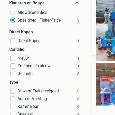
Kinderen en Baby's
Alle advertenties
Speelgoed | Fisher-Price
3
Direct Kopen
Direct Kopen
1
Conditie
Nieuw
1
Zo goed als nieuw
1
Gebruikt
0
Type
Duw- of Trekspeelgoed
0
Auto of Voertuig
0
Rammelaar
0
Speelset
2