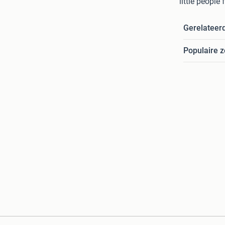
little people
Gerelateer
Populaire 