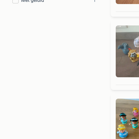
Met geluid
1