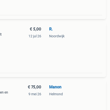
€ 5,00
R.
dt
12 jul 26
Noordwijk
€ 75,00
Manon
ken en
9 mei 26
Helmond