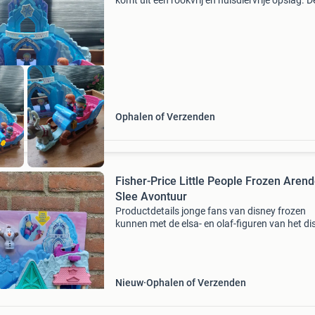
komt uit een rookvrij en huisdiervrije opslag. D
opbrengst is voor mijn zwerfkattenopvang,
waarvoor hartelijk dank. Ik kan het verzenden
Ophalen of Verzenden
Fisher-Price Little People Frozen Arend
Slee Avontuur
Productdetails jonge fans van disney frozen
kunnen met de elsa- en olaf-figuren van het di
frozen arendelle sledenavontuur-speelset voo
peuters van little people leuke winteruitstapjes
maken. Met
Nieuw
Ophalen of Verzenden