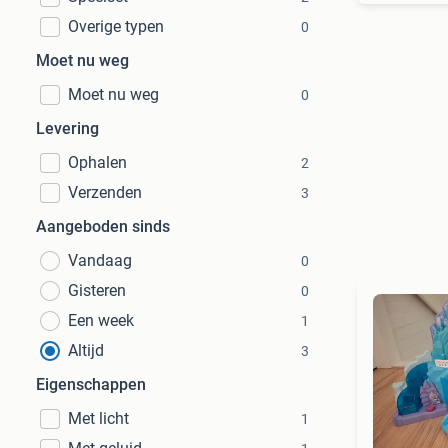
Overige typen
0
Moet nu weg
Moet nu weg
0
Levering
Ophalen
2
Verzenden
3
Aangeboden sinds
Vandaag
0
Gisteren
0
Een week
1
Altijd
3
Eigenschappen
Met licht
1