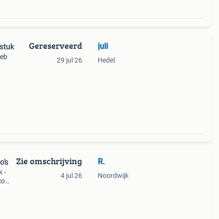
Gereserveerd
juli
 stuk
heb
29 jul 26
Hedel
Zie omschrijving
R.
o’s
k -
4 jul 26
Noordwijk
co
us