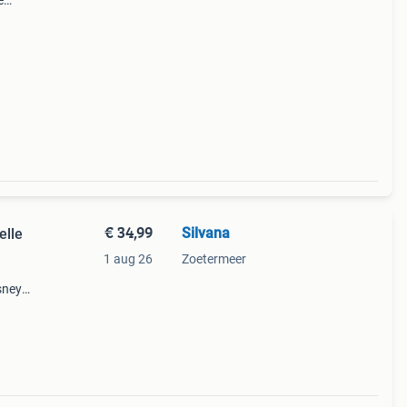
e
 via;
€ 34,99
Silvana
elle
1 aug 26
Zoetermeer
sney
r