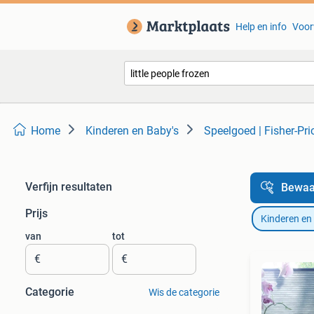
Help en info
Voor
Home
Kinderen en Baby's
Speelgoed | Fisher-Pri
Verfijn resultaten
Bewaa
Prijs
Kinderen en
van
tot
€
€
Categorie
Wis de categorie