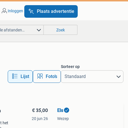
Inloggen
Plaats advertentie
lle afstanden…
Zoek
Sorteer op
Lijst
Foto’s
€ 35,00
Els
n
20 jun 26
Wezep
ht het