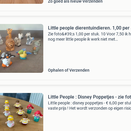
Zo goed als nieuw
Verzenden
Little people dierentuindieren. 1,00 per
Zie foto&#39;s 1,00 per stuk. 10 Voor 7,50 ik 
nog meer little people ik werk niet met
betaalverzoek
Ophalen of Verzenden
Little People : Disney Poppetjes - zie fot
Little people : disney poppetjes - € 6,00 per stu
vaste prijs ! Het wordt verzonden op eigen risi
van de koper ze passen niet door de brievenb