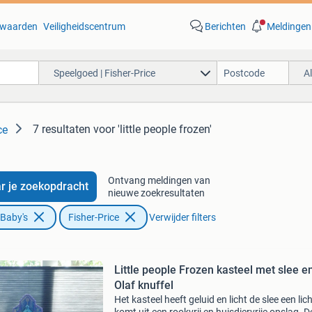
waarden
Veiligheidscentrum
Berichten
Meldingen
Speelgoed | Fisher-Price
A
7 resultaten
voor 'little people frozen'
ce
Ontvang meldingen van
r je zoekopdracht
nieuwe zoekresultaten
 Baby's
Fisher-Price
Verwijder filters
Little people Frozen kasteel met slee e
Olaf knuffel
Het kasteel heeft geluid en licht de slee een lic