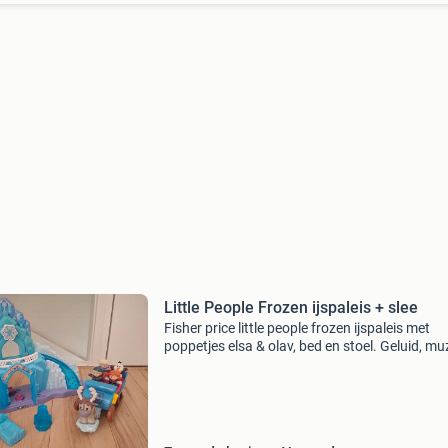
Little People Frozen ijspaleis + slee
Fisher price little people frozen ijspaleis met
poppetjes elsa & olav, bed en stoel. Geluid, mu
en lichtjes functioneren. In zeer goede staat
gekocht voor € 50,00 fisher price little peop