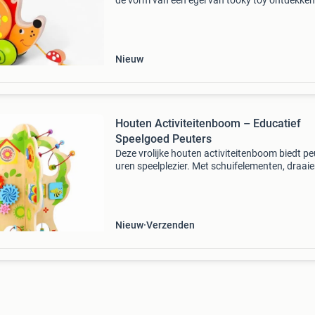
de vorm van een egel van tooky toy ontdekken
trekfiguur is gemaakt van duurzaam hout, voo
van een stevig koord en bewegingselementen 
het
Nieuw
Houten Activiteitenboom – Educatief
Speelgoed Peuters
Deze vrolijke houten activiteitenboom biedt pe
uren speelplezier. Met schuifelementen, draai
onderdelen en kleurrijke details stimuleert hij d
fijne motoriek, oog-handcoördinatie en nieuws
Nieuw
Verzenden