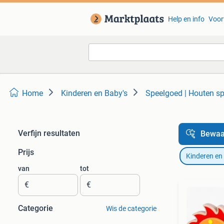
Help en info
Voor
Home
Kinderen en Baby's
Speelgoed | Houten s
Verfijn resultaten
Bewaa
Prijs
Kinderen en
van
tot
€
€
Categorie
Wis de categorie