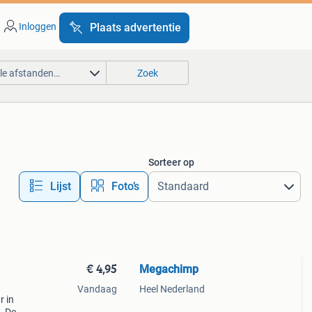
Inloggen
Plaats advertentie
lle afstanden…
Zoek
Sorteer op
Lijst
Foto’s
€ 4,95
Megachimp
Vandaag
Heel Nederland
r in