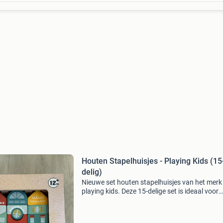
Houten Stapelhuisjes - Playing Kids (15
delig)
Nieuwe set houten stapelhuisjes van het merk
playing kids. Deze 15-delige set is ideaal voor
kinderen vanaf 12 maanden om hun fijne moto
en creativiteit te ontwikkelen. De huisjes zijn
gemaakt van