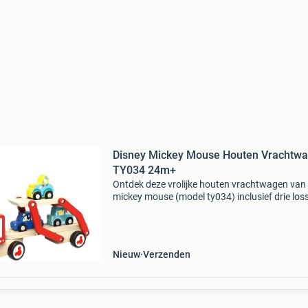
Disney Mickey Mouse Houten Vrachtw
TY034 24m+
Ontdek deze vrolijke houten vrachtwagen van
mickey mouse (model ty034) inclusief drie los
houten autootjes. Ideaal voor peuters vanaf c
Maanden om motoriek, laden en lossen en
fantasierijk spel
Nieuw
Verzenden