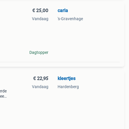
€ 25,00
carla
Vandaag
's-Gravenhage
Dagtopper
€ 22,95
kleertjes
Vandaag
Hardenberg
erde
wee
 wordt
ll v