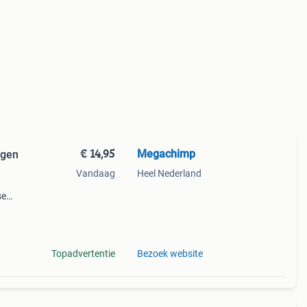
€ 14,95
Megachimp
agen
Vandaag
Heel Nederland
se
a. 24
Topadvertentie
Bezoek website