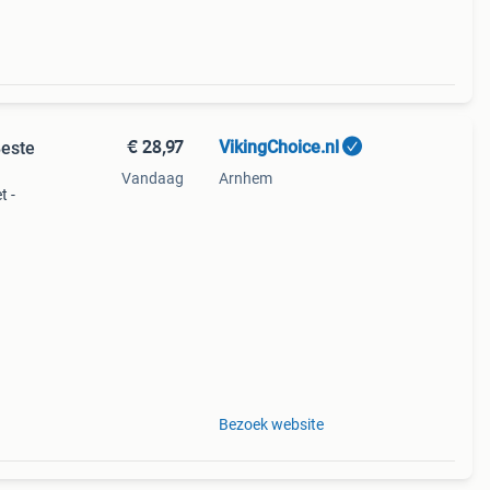
€ 28,97
VikingChoice.nl
Beste
Vandaag
Arnhem
t -
aar
Bezoek website