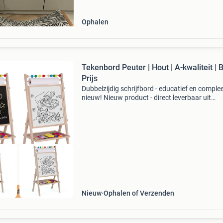
Ophalen
Tekenbord Peuter | Hout | A-kwaliteit | 
Prijs
Dubbelzijdig schrijfbord - educatief en complee
nieuw! Nieuw product - direct leverbaar uit
voorraad. Afmetingen bord: 62 x 28 x 44 cm
dubbelzijdig: krijtvlak & magnetisch beschrijfb
inclusi
e beste prijs
Nieuw
Ophalen of Verzenden