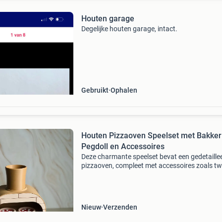
Houten garage
Degelijke houten garage, intact.
Gebruikt
Ophalen
Houten Pizzaoven Speelset met Bakker
Pegdoll en Accessoires
Deze charmante speelset bevat een gedetaille
pizzaoven, compleet met accessoires zoals t
kleine pizza&#39;s en een pizzaschep. De set
geleverd met een schattige pizza bakker pegdo
Nieuw
Verzenden