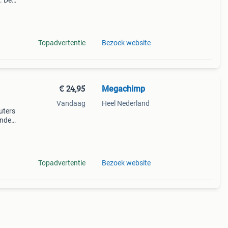
. De
rzien
die
Topadvertentie
Bezoek website
€ 24,95
Megachimp
Vandaag
Heel Nederland
uters
ende
e
gi
Topadvertentie
Bezoek website