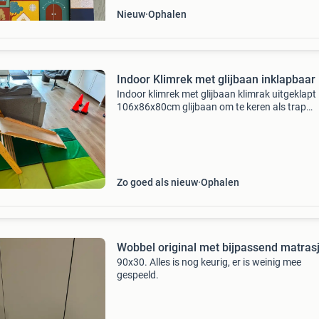
Nieuw
Ophalen
Indoor Klimrek met glijbaan inklapbaar
Indoor klimrek met glijbaan klimrak uitgeklapt
106x86x80cm glijbaan om te keren als trap
120x35cm zonder matten inklappen door 2
draaiknoppen los te maken en vouwt dan bijn
dubbel (uitstekende delen)
Zo goed als nieuw
Ophalen
Wobbel original met bijpassend matras
90x30. Alles is nog keurig, er is weinig mee
gespeeld.