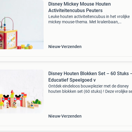
Disney Mickey Mouse Houten
Activiteitencubus Peuters
Leuke houten activiteitencubus in het vrolijke
mickey mouse-thema. Met kralenbaan,
draaiwieltjes en vormen­spel stimuleert deze 
spelenderwijs de motoriek en creativiteit van 
kinderen. Gema
Nieuw
Verzenden
Disney Houten Blokken Set – 60 Stuks 
Educatief Speelgoed v
Ontdek eindeloos bouwplezier met de disney
houten blokken set (60 stuks) ! Deze vrolijke se
kleurrijke houten blokken is perfect voor kleine
bouwers die graag hun fantasie gebruiken. De
bevat
Nieuw
Verzenden