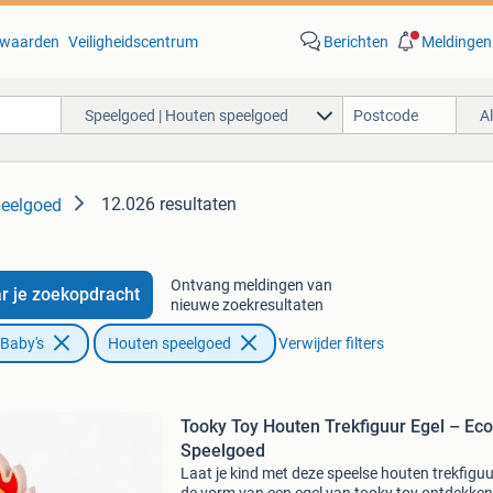
waarden
Veiligheidscentrum
Berichten
Meldingen
Speelgoed | Houten speelgoed
A
12.026 resultaten
peelgoed
Ontvang meldingen van
r je zoekopdracht
nieuwe zoekresultaten
 Baby's
Houten speelgoed
Verwijder filters
Tooky Toy Houten Trekfiguur Egel – Eco
Speelgoed
Laat je kind met deze speelse houten trekfiguu