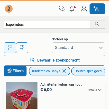
Speelgoed | Houten speelgoed
Sorteer op
Alle afstanden…
Bewaar je zoekopdracht
Filters
Kinderen en Baby's
Houten speelgoed
Activiteitenkubus van hout
€ 6,00
Details