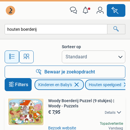
Speelgoed | Houten speelgoed
Sorteer op
Alle afstanden…
Bewaar je zoekopdracht
Filters
Kinderen en Baby's
Houten speelgoed
Woody Boerderij Puzzel (9 stukjes) |
Woody - Puzzels
€ 7,95
Details
Topadvertentie
Bezoek website
Vandaag