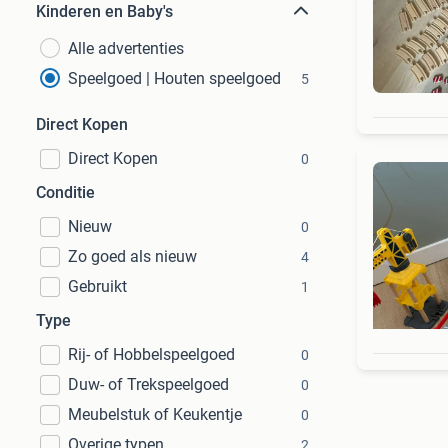
Kinderen en Baby's
Alle advertenties
Speelgoed | Houten speelgoed
5
Direct Kopen
Direct Kopen
0
Conditie
Nieuw
0
Zo goed als nieuw
4
Gebruikt
1
Type
Rij- of Hobbelspeelgoed
0
Duw- of Trekspeelgoed
0
Meubelstuk of Keukentje
0
Overige typen
2