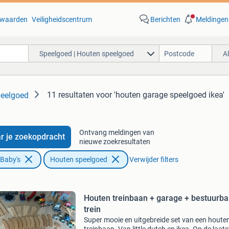
waarden
Veiligheidscentrum
Berichten
Meldingen
Speelgoed | Houten speelgoed
A
11 resultaten
voor 'houten garage speelgoed ikea'
peelgoed
Ontvang meldingen van
r je zoekopdracht
nieuwe zoekresultaten
 Baby's
Houten speelgoed
Verwijder filters
Houten treinbaan + garage + bestuurba
trein
Super mooie en uitgebreide set van een houte