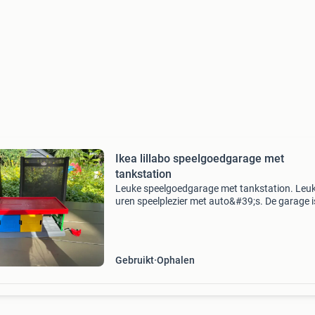
Ikea lillabo speelgoedgarage met
tankstation
Leuke speelgoedgarage met tankstation. Leuk
uren speelplezier met auto&#39;s. De garage i
gebruikt, maar in prima staat (wel even
schoonmaken 😉) en klaar voor een nieuwe kl
eigenaar. De
Gebruikt
Ophalen