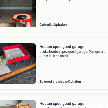
tankstation met een paar parkeer plaatsen en
auto lift je zou hem kunnen uit breiden als je 
van de
Gebruikt
Ophalen
Houten speelgoed garage
Leuke houten speelgoed garage. Pas geverfd.
Super leuk en uniek.
Zo goed als nieuw
Ophalen
Houten speelgoed garage