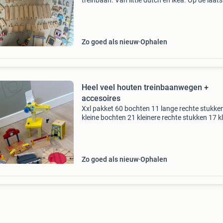
treinbaan. Van little dutch en ikea. Op de laats
foto staat de parkeergarage.
Zo goed als nieuw
Ophalen
Heel veel houten treinbaanwegen +
accesoires
Xxl pakket 60 bochten 11 lange rechte stukke
kleine bochten 21 kleinere rechte stukken 17 k
rechte stukken 28 rechte stukken 2 grote bru
brugstukken verschillende wegen opties garag
Zo goed als nieuw
Ophalen