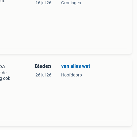
ut.
16 jul 26
Groningen
Bieden
van alles wat
kea
r de
26 jul 26
Hoofddorp
g ook