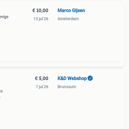
€ 10,00
Marco Gijsen
evige
13 jul 26
Amsterdam
re
€ 5,00
K&D Webshop
7 jul 26
Brunssum
as
de