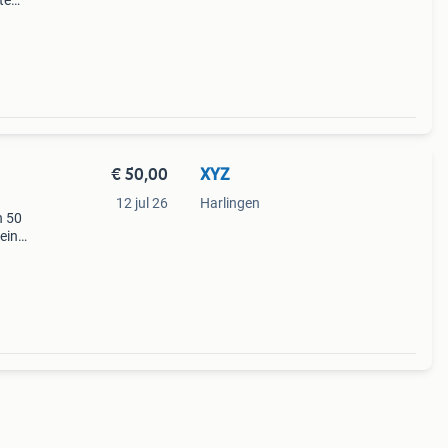
te
€ 50,00
XYZ
12 jul 26
Harlingen
n 50
leine
ggen 8
e kr