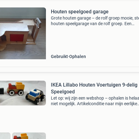
Houten speelgoed garage
Grote houten garage – de rolf groep mooie, st
houten speelgarage van de rolf groep. Een
kwalitatief hoogwaardige garage met meerde
verdiepingen, lift, hellingbaan, garagedeuren
deuren en tankst
Gebruikt
Ophalen
IKEA Lillabo Houten Voertuigen 9-delig
Speelgoed
Let op: wij zijn een webshop – ophalen is hela
niet mogelijk. Artikelconditie naar mijn eerlijke
inschatting bevindt het artikel zich in een goe
gebruikte staat. Houd er rekening mee dat het
reeds