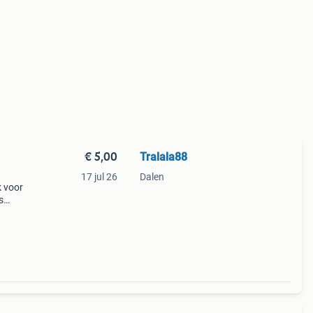
€ 5,00
Tralala88
17 jul 26
Dalen
 voor
s
eine