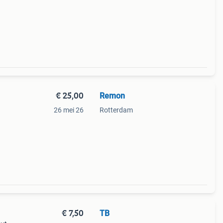
 een
meer
€ 25,00
Remon
26 mei 26
Rotterdam
€ 7,50
TB