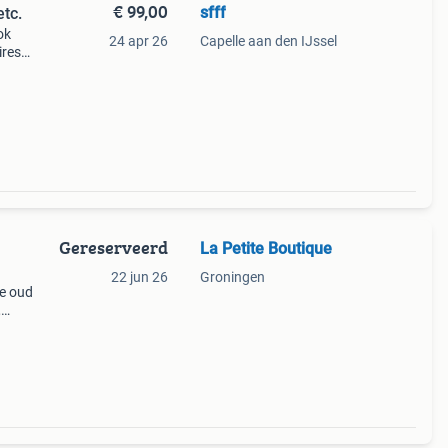
€ 99,00
sfff
etc.
ok
24 apr 26
Capelle aan den IJssel
ires
treint
Gereserveerd
La Petite Boutique
22 jun 26
Groningen
te oud
,
sen,
n