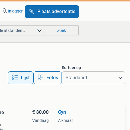
Inloggen
Plaats advertentie
lle afstanden…
Zoek
Sorteer op
Lijst
Foto’s
€ 80,00
Cyn
re
Vandaag
Alkmaar
n