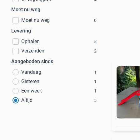
Moet nu weg
Moet nu weg
0
Levering
Ophalen
5
Verzenden
2
Aangeboden sinds
Vandaag
1
Gisteren
1
Een week
1
Altijd
5