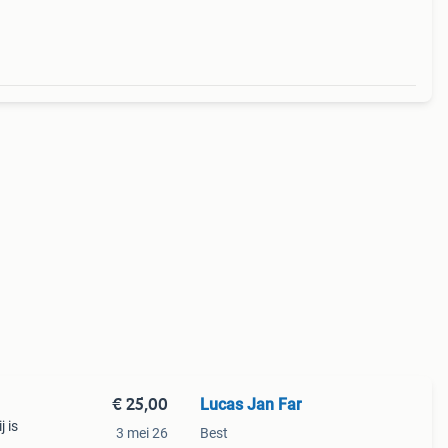
€ 25,00
Lucas Jan Far
 is
3 mei 26
Best