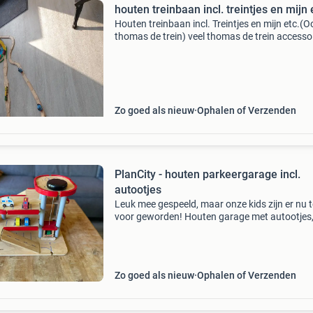
houten treinbaan incl. treintjes en mijn 
Houten treinbaan incl. Treintjes en mijn etc.(O
thomas de trein) veel thomas de trein accesso
20 rechte stukken, 1 rode tunnel, diverse ikea
treintjes, maar ook veel echte thomas de trein 
Zo goed als nieuw
Ophalen of Verzenden
PlanCity - houten parkeergarage incl.
autootjes
Leuk mee gespeeld, maar onze kids zijn er nu 
voor geworden! Houten garage met autootjes
rijbanen, lift, helikopter platform, parkeerplaat
wasstraat en benzinestation. Kan aangeslote
worde
Zo goed als nieuw
Ophalen of Verzenden