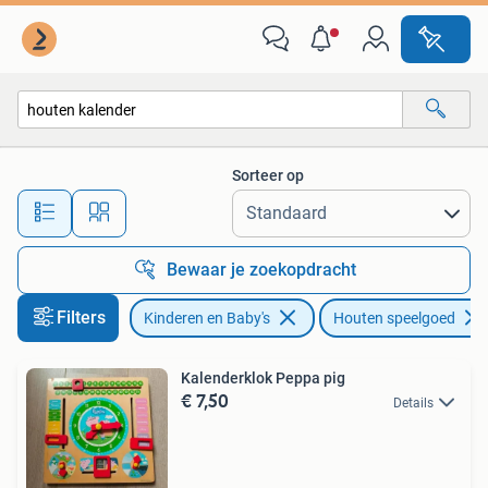
Speelgoed | Houten speelgoed
Sorteer op
Alle afstanden…
Bewaar je zoekopdracht
Filters
Kinderen en Baby's
Houten speelgoed
Kalenderklok Peppa pig
€ 7,50
Details