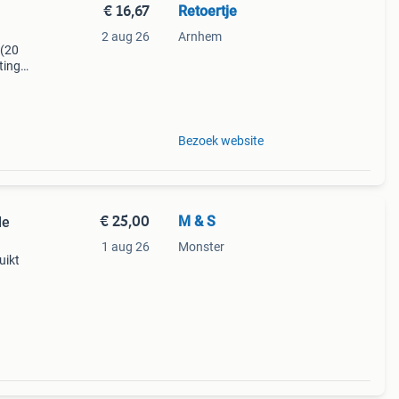
€ 16,67
Retoertje
2 aug 26
Arnhem
 (20
ting!
arktkr
Bezoek website
€ 25,00
M & S
le
1 aug 26
Monster
uikt