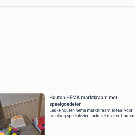
Houten HEMA marktkraam met
speelgoedeten
Leuke houten hema marktkraam, ideaal voor
urenlang speelplezier. Inclusief diverse houten
speelgoedetenswaren zoals pizza, taart, fruit 
een broodrooster. Perfect voor kleine ondern
in de dop!