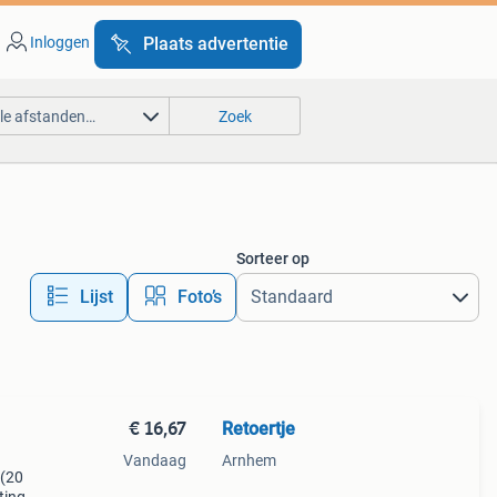
Inloggen
Plaats advertentie
lle afstanden…
Zoek
Sorteer op
Lijst
Foto’s
€ 16,67
Retoertje
Vandaag
Arnhem
 (20