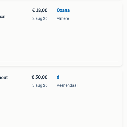
€ 18,00
Oxana
ion.
2 aug 26
Almere
€ 50,00
d
hout
3 aug 26
Veenendaal