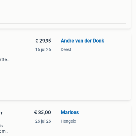
€ 29,95
Andre van der Donk
16 jul 26
Deest
atten
s op
 met
€ 35,00
Marloes
am
26 jul 26
Hengelo
is
t met