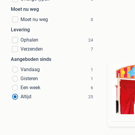
Moet nu weg
Moet nu weg
0
Levering
Ophalen
24
Verzenden
7
Aangeboden sinds
Vandaag
1
Gisteren
1
Een week
6
Altijd
25