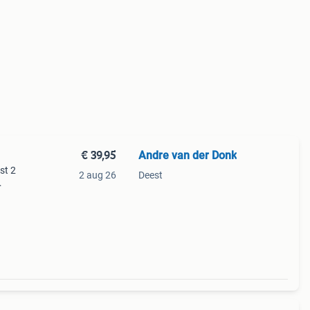
€ 39,95
Andre van der Donk
st 2
2 aug 26
Deest
n