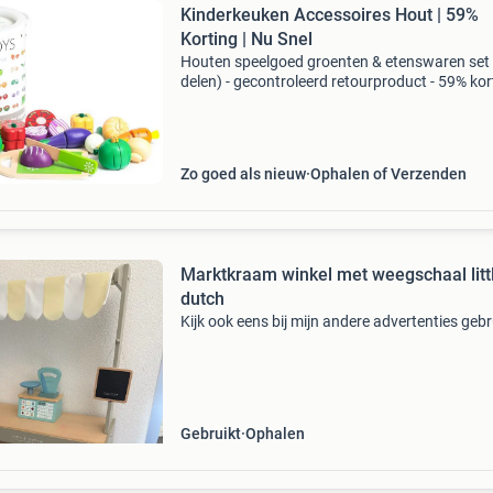
Kinderkeuken Accessoires Hout | 59%
Korting | Nu Snel
Houten speelgoed groenten & etenswaren set
delen) - gecontroleerd retourproduct - 59% kor
Deze set is door ons gecontroleerd en is 100%
functioneel. Ideaal voor de kinderkeuken of m
Zo goed als nieuw
Ophalen of Verzenden
Marktkraam winkel met weegschaal litt
dutch
Kijk ook eens bij mijn andere advertenties gebr
Gebruikt
Ophalen