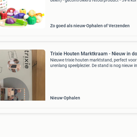
delen) - gecontroleerd retourproduct - 59% kor
Deze set is door ons gecontroleerd en is 100%
functioneel. Ideaal voor de kinderkeuken of m
Zo goed als nieuw
Ophalen of Verzenden
Trixie Houten Marktkraam - Nieuw in d
Nieuwe trixie houten marktstand, perfect voor
urenlang speelplezier. De stand is nog nieuw i
originele verpakking en is ideaal voor kinderen
vanaf 3 jaar. Stimuleert de fantasie en rollensp
Gem
Nieuw
Ophalen