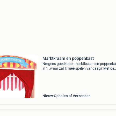
Marktkraam en poppenkast
Nergens goedkoper marktkraam en poppenka
in 1 .waar zal ik mee spelen vandaag? Met de
poppenkast of met de marktkraam? De
marktkraam heeft een luifel en drie groenten e
fruit dozen. Het kleine th
Nieuw
Ophalen of Verzenden