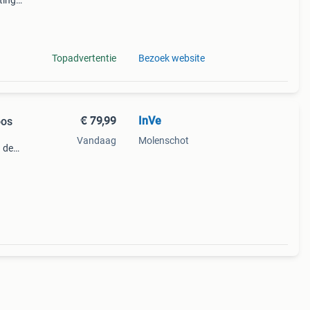
ting!
arktkr
Topadvertentie
Bezoek website
€ 79,99
InVe
oos
Vandaag
Molenschot
n de
el.