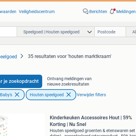
waarden
Veiligheidscentrum
Berichten
Meldingen
Speelgoed | Houten speelgoed
A
35 resultaten
voor 'houten marktkraam'
peelgoed
Ontvang meldingen van
r je zoekopdracht
nieuwe zoekresultaten
 Baby's
Houten speelgoed
Verwijder filters
Kinderkeuken Accessoires Hout | 59%
Korting | Nu Snel
Houten speelgoed groenten & etenswaren set