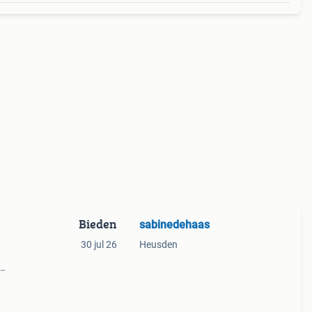
Bieden
sabinedehaas
30 jul 26
Heusden
en
emers