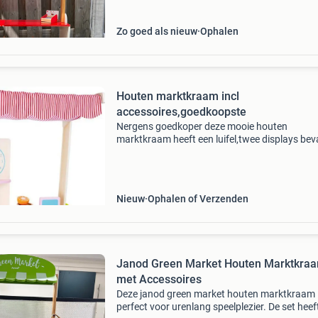
Zo goed als nieuw
Ophalen
Houten marktkraam incl
accessoires,goedkoopste
Nergens goedkoper deze mooie houten
marktkraam heeft een luifel,twee displays bev
fruit en voedsel. De markt verkoper weegt alle
de weegschaal en klanten kunnen ook betalen
een bankpas. E
Nieuw
Ophalen of Verzenden
Janod Green Market Houten Marktkra
met Accessoires
Deze janod green market houten marktkraam 
perfect voor urenlang speelplezier. De set heef