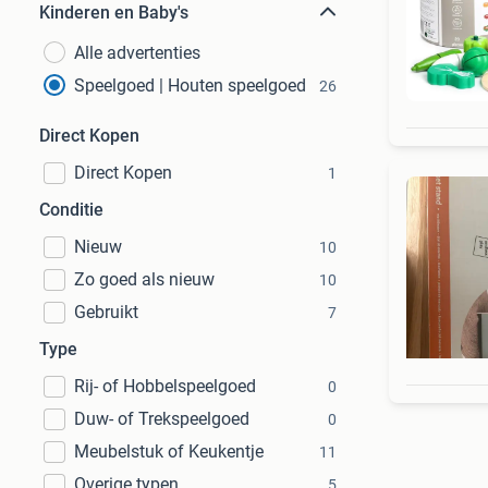
Kinderen en Baby's
Alle advertenties
Speelgoed | Houten speelgoed
26
Direct Kopen
Direct Kopen
1
Conditie
Nieuw
10
Zo goed als nieuw
10
Gebruikt
7
Type
Rij- of Hobbelspeelgoed
0
Duw- of Trekspeelgoed
0
Meubelstuk of Keukentje
11
Overige typen
5