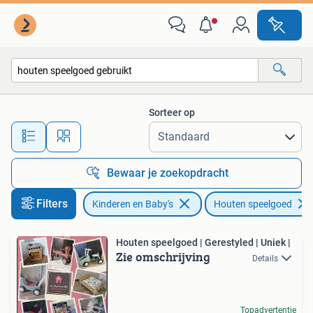
Speelgoed | Houten speelgoed
Sorteer op
Alle afstanden…
Bewaar je zoekopdracht
Filters
Kinderen en Baby's
Houten speelgoed
Houten speelgoed | Gerestyled | Uniek |
Zie omschrijving
Details
Topadvertentie