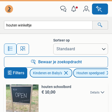
Speelgoed | Houten speelgoed
Sorteer op
Alle afstanden…
Bewaar je zoekopdracht
Filters
Kinderen en Baby's
Houten speelgoed
houten schoolbord
€ 10,00
Details