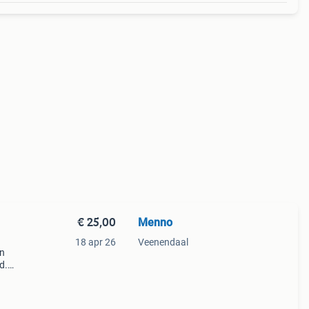
€ 25,00
Menno
18 apr 26
Veenendaal
en
d.
rest
ang !