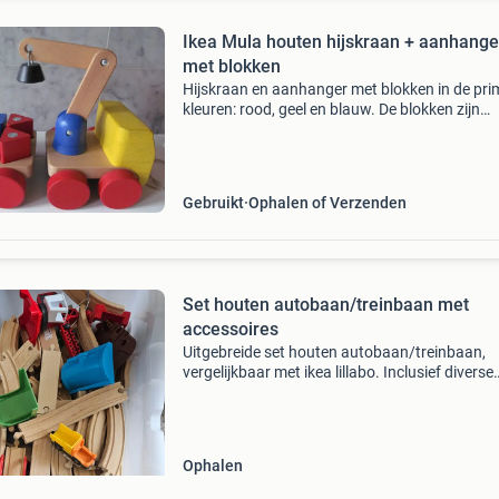
Ikea Mula houten hijskraan + aanhange
met blokken
Hijskraan en aanhanger met blokken in de pri
kleuren: rood, geel en blauw. De blokken zijn
ophijsbaar door magneten. In goede staat.
Opsturen: dhl afhaalpunt: €5,95 thuisbezorgd:
€6,45
Gebruikt
Ophalen of Verzenden
Set houten autobaan/treinbaan met
accessoires
Uitgebreide set houten autobaan/treinbaan,
vergelijkbaar met ikea lillabo. Inclusief diverse
auto&#39;s, bruggen, boompjes, een hijskraa
andere accessoires voor urenlang speelplezier
Alles is
Ophalen