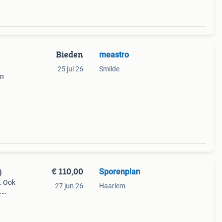
Bieden
meastro
25 jul 26
Smilde
en
ng
it. De
€ 110,00
Sporenplan
)
). Ook
27 jun 26
Haarlem
.
instel