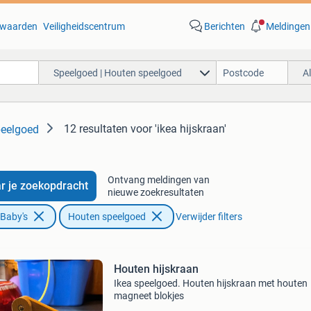
waarden
Veiligheidscentrum
Berichten
Meldingen
Speelgoed | Houten speelgoed
A
12 resultaten
voor 'ikea hijskraan'
peelgoed
Ontvang meldingen van
r je zoekopdracht
nieuwe zoekresultaten
 Baby's
Houten speelgoed
Verwijder filters
Houten hijskraan
Ikea speelgoed. Houten hijskraan met houten
magneet blokjes