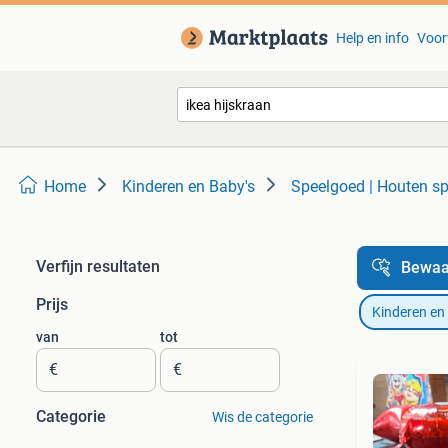
Help en info
Voor
Home
Kinderen en Baby's
Speelgoed | Houten s
Verfijn resultaten
Bewaa
Prijs
Kinderen en
van
tot
€
€
Categorie
Wis de categorie