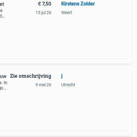
€ 7,50
Kirstens Zolder
et
De
15 jul 26
Weert
d
mas
Zie omschrijving
j
euw
. In
9 mei 26
Utrecht
jn
koopt