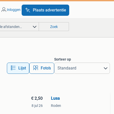
Inloggen
Plaats advertentie
lle afstanden…
Zoek
Sorteer op
Lijst
Foto’s
€ 2,50
Lusa
8 jul 26
Roden