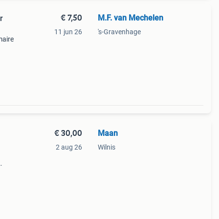
€ 7,50
M.F. van Mechelen
r
11 jun 26
's-Gravenhage
maire
€ 30,00
Maan
2 aug 26
Wilnis
n en
.