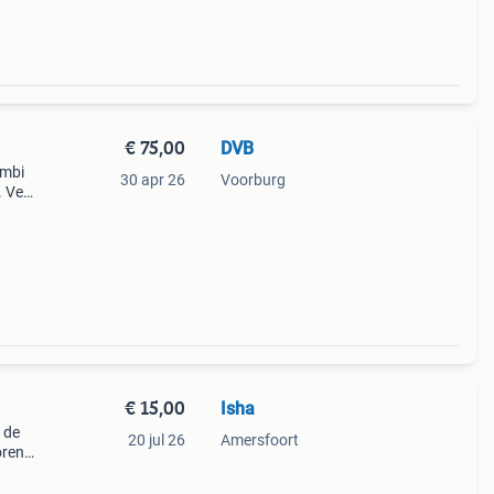
€ 75,00
DVB
)
ombi
30 apr 26
Voorburg
 Veel
g,
elk
€ 15,00
Isha
 de
20 jul 26
Amersfoort
oren
😊.