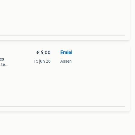
€ 5,00
Emiel
jes
15 jun 26
Assen
 te