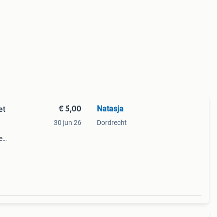
€ 5,00
Natasja
et
30 jun 26
Dordrecht
e