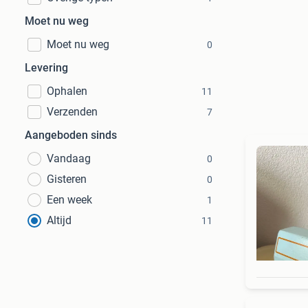
Moet nu weg
Moet nu weg
0
Levering
Ophalen
11
Verzenden
7
Aangeboden sinds
Vandaag
0
Gisteren
0
Een week
1
Altijd
11