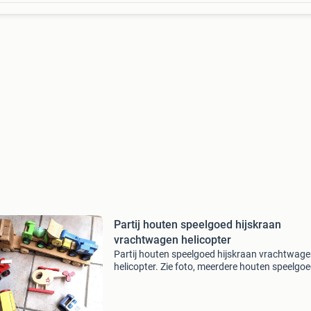
Partij houten speelgoed hijskraan
vrachtwagen helicopter
Partij houten speelgoed hijskraan vrachtwag
helicopter. Zie foto, meerdere houten speelgoe
Alles in 1 partij te koop. Hijskraan is van ikea, 
niet volgens mij. De vrachtwagen is ca 55cm l