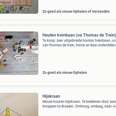
Zo goed als nieuw
Ophalen of Verzenden
Houten treinbaan (oa Thomas de Trein
Te koop: zeer uitgebreide houten treinbaan, c
van thomas de trein, hema en ikea onderdelen.
verschillende baanstukken, rechte, kort en lan
bochten, wisselbanen, etc. Alles sluit goed op 
Zo goed als nieuw
Ophalen
Hijskraan
Mooie houten hijskraan. Te bedienen door aan
knoppen te draaien. Omhoog, omlaag, naar v
en naar achteren. Goed voor uren speelplezier