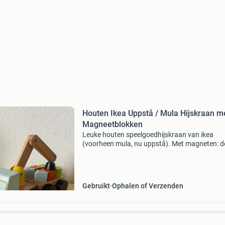
Houten Ikea Uppstå / Mula Hijskraan m
Magneetblokken
Leuke houten speelgoedhijskraan van ikea
(voorheen mula, nu uppstå). Met magneten: d
takel tilt de gekleurde blokken moeiteloos op
educatief: stimuleert de fijne motoriek en het
logisch denken comple
Gebruikt
Ophalen of Verzenden