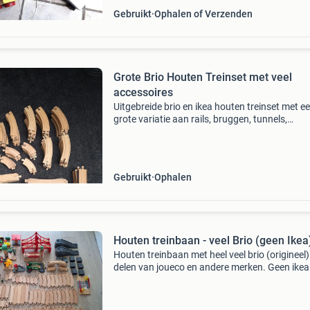
Gebruikt
Ophalen of Verzenden
Grote Brio Houten Treinset met veel
accessoires
Uitgebreide brio en ikea houten treinset met e
grote variatie aan rails, bruggen, tunnels,
gebouwen en voertuigen. Perfect voor urenla
speelplezier en het stimuleren van de creativite
set is
Gebruikt
Ophalen
Houten treinbaan - veel Brio (geen Ikea
Houten treinbaan met heel veel brio (origineel
delen van joueco en andere merken. Geen ikea
Alles in zeer nette staat. Van brio zit er bij: - tre
- locomotief groen - locomotief met motor