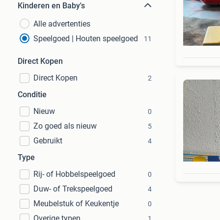
Kinderen en Baby's
Alle advertenties
Speelgoed | Houten speelgoed
11
Direct Kopen
Direct Kopen
2
Conditie
Nieuw
0
Zo goed als nieuw
5
Gebruikt
4
Type
Rij- of Hobbelspeelgoed
0
Duw- of Trekspeelgoed
4
Meubelstuk of Keukentje
0
Overige typen
1