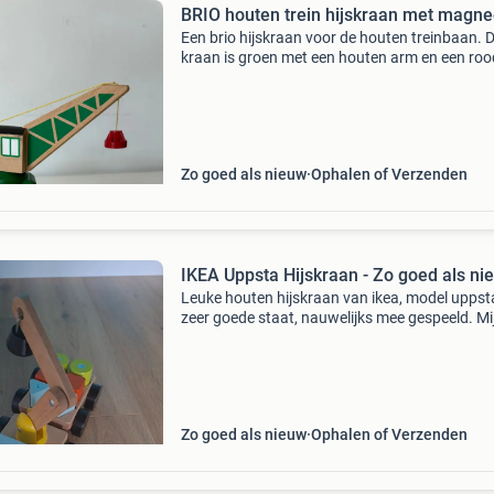
BRIO houten trein hijskraan met magne
Een brio hijskraan voor de houten treinbaan. 
kraan is groen met een houten arm en een roo
magnetisch haakje. Past ook met ikea en tho
de trein.
Zo goed als nieuw
Ophalen of Verzenden
IKEA Uppsta Hijskraan - Zo goed als ni
Leuke houten hijskraan van ikea, model uppsta
zeer goede staat, nauwelijks mee gespeeld. Mi
zoontje heeft er kort plezier van gehad en ver
hem nu om te sparen voor iets nieuws. De
opbrengst
Zo goed als nieuw
Ophalen of Verzenden