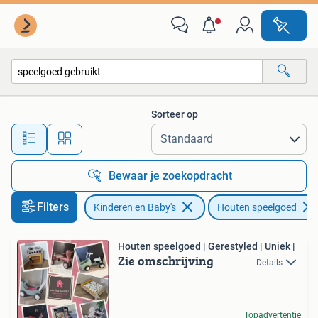
Speelgoed | Houten speelgoed
Sorteer op
Alle afstanden…
Bewaar je zoekopdracht
Filters
Kinderen en Baby's
Houten speelgoed
Houten speelgoed | Gerestyled | Uniek |
Zie omschrijving
Details
Topadvertentie