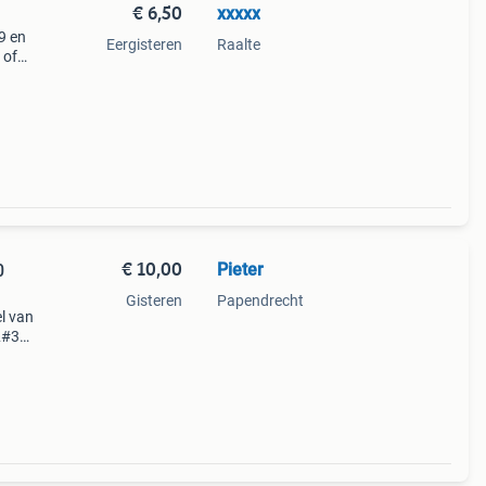
€ 6,50
xxxxx
 9 en
Eergisteren
Raalte
 of
€ 10,00
Pieter
0
Gisteren
Papendrecht
el van
#39;.