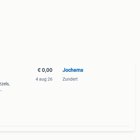
€ 0,00
Jochems
4 aug 26
Zundert
zzels,
39;,