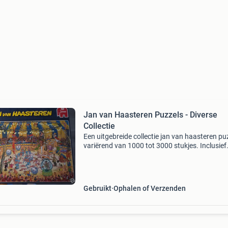
Jan van Haasteren Puzzels - Diverse
Collectie
Een uitgebreide collectie jan van haasteren pu
variërend van 1000 tot 3000 stukjes. Inclusief
populaire edities zoals &#39;new year party&#
&#39;santa&#39;s factory&#39;,
Gebruikt
Ophalen of Verzenden