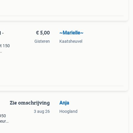
€ 5,00
~Marielle~
 -
Gisteren
Kaatsheuvel
et 150
r en
Zie omschrijving
Anja
3 aug 26
Hoogland
 950
 euro
land.