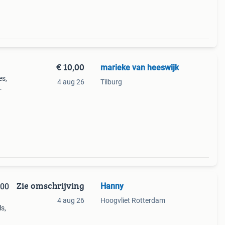
€ 10,00
marieke van heeswijk
es,
4 aug 26
Tilburg
ne
Zie omschrijving
Hanny
000
4 aug 26
Hoogvliet Rotterdam
s,