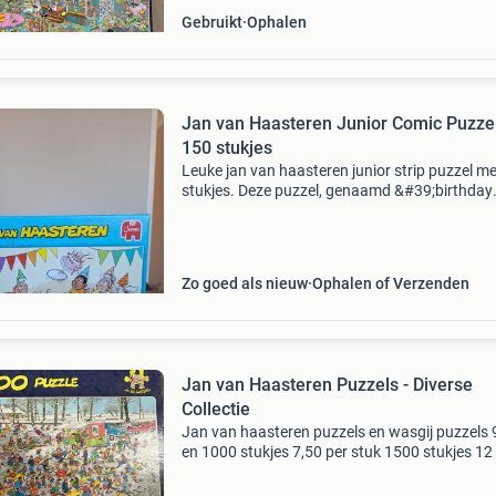
Gebruikt
Ophalen
Jan van Haasteren Junior Comic Puzzel
150 stukjes
Leuke jan van haasteren junior strip puzzel m
stukjes. Deze puzzel, genaamd &#39;birthday
party&#39;, is ideaal voor kinderen vanaf 5 jaa
ouder. De puzzel is compleet en in goede sta
Zo goed als nieuw
Ophalen of Verzenden
Jan van Haasteren Puzzels - Diverse
Collectie
Jan van haasteren puzzels en wasgij puzzels
en 1000 stukjes 7,50 per stuk 1500 stukjes 12
alle puzzels zijn compleet. Af te halen in hoog