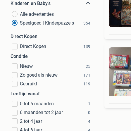
Kinderen en Baby's
Alle advertenties
Speelgoed | Kinderpuzzels
354
Direct Kopen
Direct Kopen
139
Conditie
Nieuw
25
Zo goed als nieuw
171
Gebruikt
119
Leeftijd vanaf
0 tot 6 maanden
1
6 maanden tot 2 jaar
0
2 tot 4 jaar
4
4 tot 6 jaar
4