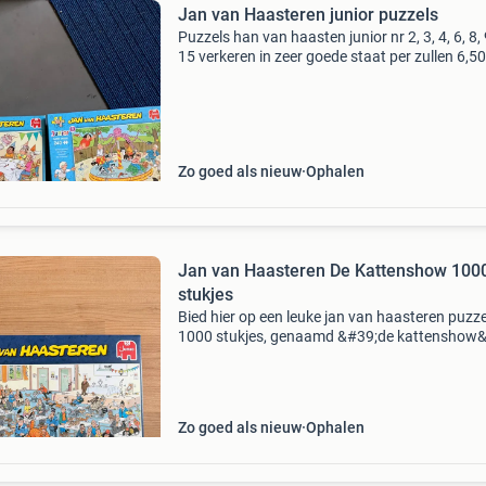
Jan van Haasteren junior puzzels
Puzzels han van haasten junior nr 2, 3, 4, 6, 8,
15 verkeren in zeer goede staat per zullen 6,50
alle 7 voor 40 euro alleen ophalen
Zo goed als nieuw
Ophalen
Jan van Haasteren De Kattenshow 100
stukjes
Bied hier op een leuke jan van haasteren puzz
1000 stukjes, genaamd &#39;de kattenshow&
De puzzel is in uitstekende staat en compleet.
Perfect voor urenlang puzzelplezier voor jong
Zo goed als nieuw
Ophalen