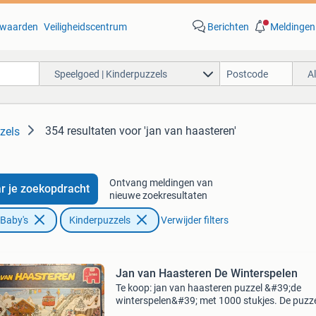
waarden
Veiligheidscentrum
Berichten
Meldingen
Speelgoed | Kinderpuzzels
A
354 resultaten
voor 'jan van haasteren'
zels
Ontvang meldingen van
r je zoekopdracht
nieuwe zoekresultaten
 Baby's
Kinderpuzzels
Verwijder filters
Jan van Haasteren De Winterspelen
Te koop: jan van haasteren puzzel &#39;de
winterspelen&#39; met 1000 stukjes. De puzze
compleet. Ruilen is ook mogelijk. Verzenden k