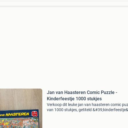
Jan van Haasteren Comic Puzzle -
Kinderfeestje 1000 stukjes
Verkoop dit leuke jan van haasteren comic pu
van 1000 stukjes, getiteld &#39;kinderfeestje
De puzzel is compleet en in goede staat, perfe
voor urenlang puzzelplezier. Ideaal voor l