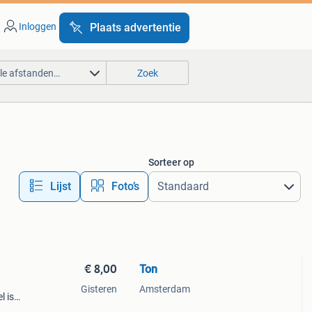
Inloggen
Plaats advertentie
lle afstanden…
Zoek
Sorteer op
Lijst
Foto’s
€ 8,00
Ton
Gisteren
Amsterdam
l is
an,