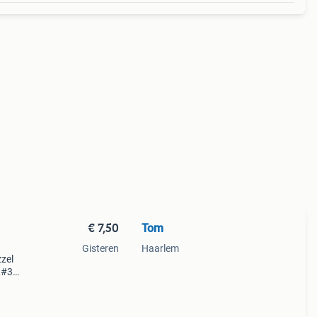
€ 7,50
Tom
Gisteren
Haarlem
zzel
&#39;.
ct