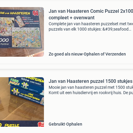
Jan van Haasteren Comic Puzzel 2x10
compleet + ovenwant
Complete jan van haasteren puzzelset met tw
puzzels van elk 1000 stukjes: &#39;seafood
supper&#39; en &#39;clash of the bakers&#39
Puzzelplezier voor jong en oud. De puzzels zijn
Zo goed als nieuw
Ophalen of Verzenden
Jan van Haasteren puzzel 1500 stukjes
Mooie jan van haasteren puzzel met 1500 stuk
Komt uit een huisdiervrij en rookvrij huis. De p
is compleet en in goede staat. Ophalen in best
stuk 12,50 . Alle 3 samen 33 euro
Gebruikt
Ophalen