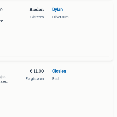
Bieden
Dylan
00
Gisteren
Hilversum
ee
;.
 i
€ 11,00
Closien
jes.
Eergisteren
Best
uzzel
. Per