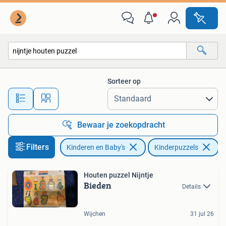
Speelgoed | Kinderpuzzels
Sorteer op
Alle afstanden…
Bewaar je zoekopdracht
Filters
Kinderen en Baby's
Kinderpuzzels
Ve
Houten puzzel Nijntje
Bieden
Details
Wijchen
31 jul 26