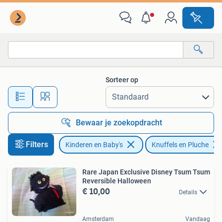
Speelgoed | Knuffels en Pluche
Sorteer op
Alle afstanden…
Bewaar je zoekopdracht
Filters
Kinderen en Baby's
Knuffels en Pluche
Rare Japan Exclusive Disney Tsum Tsum
Reversible Halloween
€ 10,00
Details
Amsterdam
Vandaag