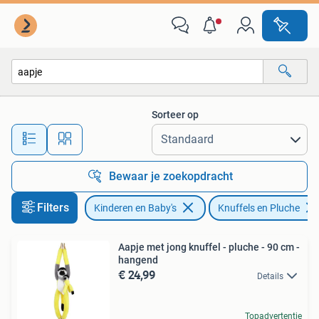
Speelgoed | Knuffels en Pluche
Sorteer op
Alle afstanden…
Bewaar je zoekopdracht
Filters
Kinderen en Baby's
Knuffels en Pluche
Aapje met jong knuffel - pluche - 90 cm -
hangend
€ 24,99
Details
Topadvertentie