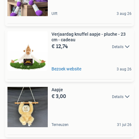
Ulft
3 aug 26
Verjaardag knuffel aapje - pluche - 23
cm - cadeau
€ 12,74
Details
Bezoek website
3 aug 26
Aapje
€ 3,00
Details
Terneuzen
31 jul 26