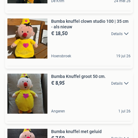
De Krim
24 mei 26
Bumba knuffel clown studio 100 | 35 cm
- als nieuw
€ 18,50
Details
Hoensbroek
19 jul 26
Bumba Knuffel groot 50 cm.
€ 8,95
Details
Angeren
1 jul 26
Bumba knuffel met geluid
€ 7,50