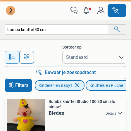
Speelgoed | Knuffels en Pluche
Sorteer op
Alle afstanden…
Bewaar je zoekopdracht
Filters
Kinderen en Baby's
Knuffels en Pluche
Bumba knuffel Studio 100 30 cm als
nieuw!
Bieden
Details