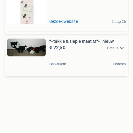
Bezoek website
2 aug 26
🐾takkie & siepie maat M🐾. nieuw
€ 22,50
Details
Lekkerkerk
Gisteren