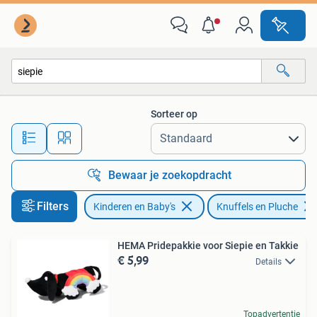
Speelgoed | Knuffels en Pluche
Sorteer op
Alle afstanden…
Bewaar je zoekopdracht
Filters
Kinderen en Baby's
Knuffels en Pluche
HEMA Pridepakkie voor Siepie en Takkie
€ 5,99
Details
Topadvertentie