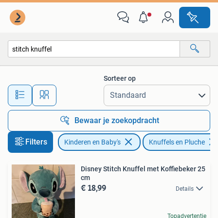
Speelgoed | Knuffels en Pluche
Sorteer op
Alle afstanden…
Bewaar je zoekopdracht
Filters
Kinderen en Baby's
Knuffels en Pluche
Disney Stitch Knuffel met Koffiebeker 25
cm
€ 18,99
Details
Topadvertentie