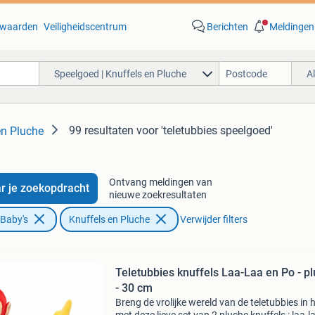
waarden
Veiligheidscentrum
Berichten
Meldingen
Speelgoed | Knuffels en Pluche
A
99 resultaten
voor 'teletubbies speelgoed'
en Pluche
Ontvang meldingen van
r je zoekopdracht
nieuwe zoekresultaten
 Baby's
Knuffels en Pluche
Verwijder filters
Teletubbies knuffels Laa-Laa en Po - p
- 30 cm
Breng de vrolijke wereld van de teletubbies in 