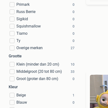
Primark
0
Russ Berrie
0
Sigikid
0
Squishmallow
0
Tiamo
0
Ty
0
Overige merken
27
Grootte
Klein (minder dan 20 cm)
10
Middelgroot (20 tot 80 cm)
33
Groot (groter dan 80 cm)
0
Kleur
Beige
1
Blauw
0