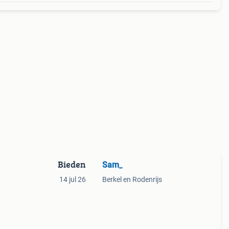
Bieden
Sam_
14 jul 26
Berkel en Rodenrijs