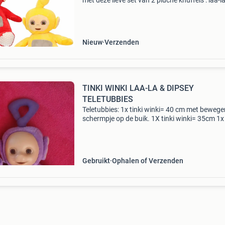
met deze lieve set van 2 pluche knuffels : laa-l
po . Beide knuffels zijn 30 cm hoog inclusief d
antenne en hebben een hard gezichtje , waard
Nieuw
Verzenden
TINKI WINKI LAA-LA & DIPSEY
TELETUBBIES
Teletubbies: 1x tinki winki= 40 cm met beweg
schermpje op de buik. 1X tinki winki= 35cm 1x 
winki= 30cm 1x laa-la= 35cm. 1X dipsey 40c
bewegend schermpje op de buik. 1X dipsey= 
1x di
Gebruikt
Ophalen of Verzenden