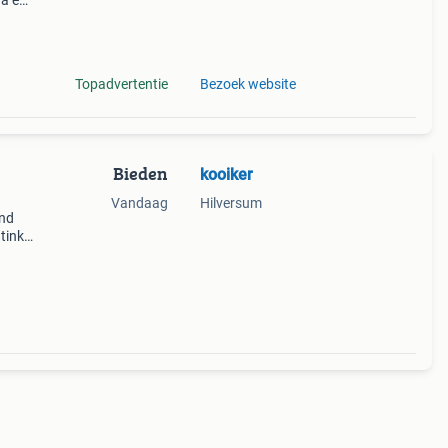
aa en
e
o
Topadvertentie
Bezoek website
Bieden
kooiker
Vandaag
Hilversum
end
tinki
m met
25cm