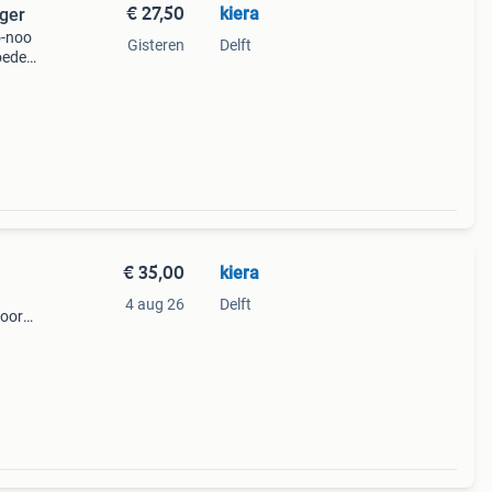
€ 27,50
kiera
iger
o-noo
Gisteren
Delft
oede
€ 35,00
kiera
4 aug 26
Delft
voor