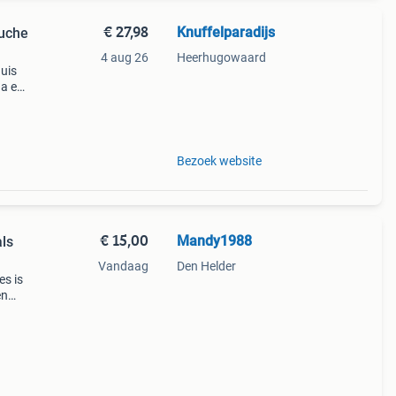
€ 27,98
Knuffelparadijs
luche
4 aug 26
Heerhugowaard
huis
aa en
e
o
Bezoek website
€ 15,00
Mandy1988
als
Vandaag
Den Helder
es is
en
rote
or