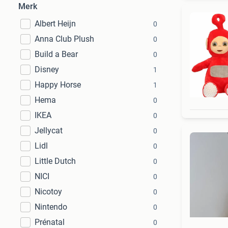
Merk
Albert Heijn
0
Anna Club Plush
0
Build a Bear
0
Disney
1
Happy Horse
1
Hema
0
IKEA
0
Jellycat
0
Lidl
0
Little Dutch
0
NICI
0
Nicotoy
0
Nintendo
0
Prénatal
0