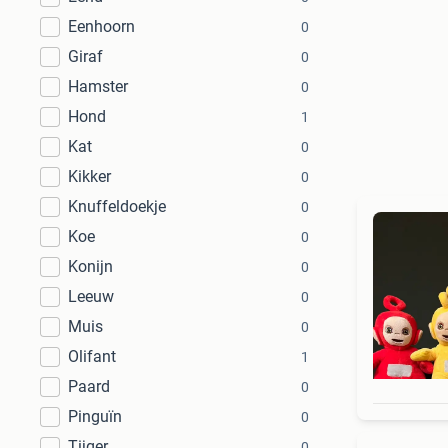
Eenhoorn
0
Giraf
0
Hamster
0
Hond
1
Kat
0
Kikker
0
Knuffeldoekje
0
Koe
0
Konijn
0
Leeuw
0
Muis
0
Olifant
1
Paard
0
Pinguïn
0
Tijger
0