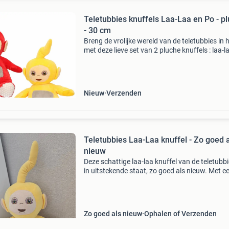
Teletubbies knuffels Laa-Laa en Po - p
- 30 cm
Breng de vrolijke wereld van de teletubbies in 
met deze lieve set van 2 pluche knuffels : laa-l
po . Beide knuffels zijn 30 cm hoog inclusief d
antenne en hebben een hard gezichtje , waard
Nieuw
Verzenden
Teletubbies Laa-Laa knuffel - Zo goed 
nieuw
Deze schattige laa-laa knuffel van de teletubbi
in uitstekende staat, zo goed als nieuw. Met e
hoogte van ongeveer 50 cm is het een middelg
knuffel, perfect om mee te knuffelen of als dec
Zo goed als nieuw
Ophalen of Verzenden