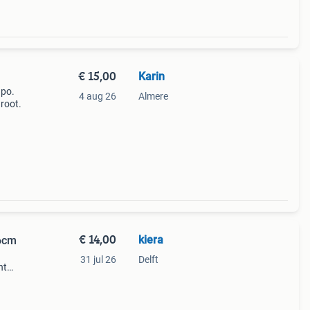
€ 15,00
Karin
 po.
4 aug 26
Almere
groot.
€ 14,00
kiera
36cm
31 jul 26
Delft
ht