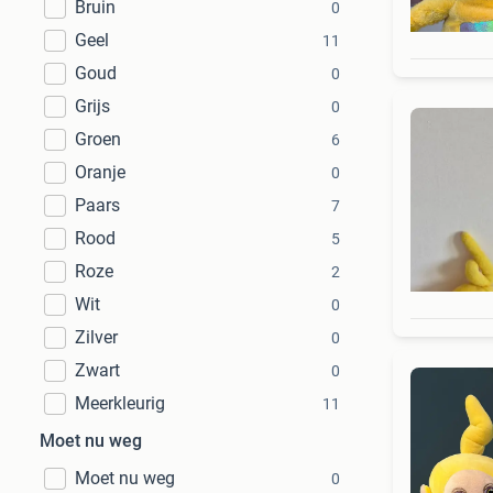
Bruin
0
Geel
11
Goud
0
Grijs
0
Groen
6
Oranje
0
Paars
7
Rood
5
Roze
2
Wit
0
Zilver
0
Zwart
0
Meerkleurig
11
Moet nu weg
Moet nu weg
0