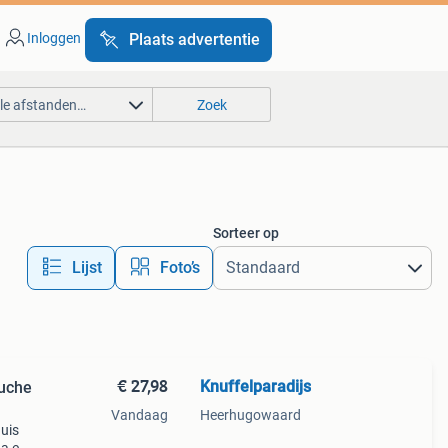
Inloggen
Plaats advertentie
lle afstanden…
Zoek
Sorteer op
Lijst
Foto’s
€ 27,98
Knuffelparadijs
luche
Vandaag
Heerhugowaard
huis