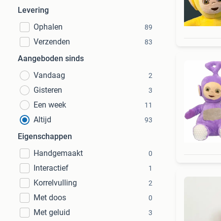
Levering
Ophalen
89
Verzenden
83
Aangeboden sinds
Vandaag
2
Gisteren
3
Een week
11
Altijd
93
Eigenschappen
Handgemaakt
0
Interactief
1
Korrelvulling
2
Met doos
0
Met geluid
3