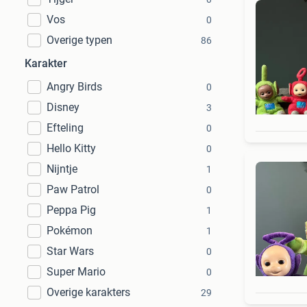
Vos
0
Overige typen
86
Karakter
Angry Birds
0
Disney
3
Efteling
0
Hello Kitty
0
Nijntje
1
Paw Patrol
0
Peppa Pig
1
Pokémon
1
Star Wars
0
Super Mario
0
Overige karakters
29