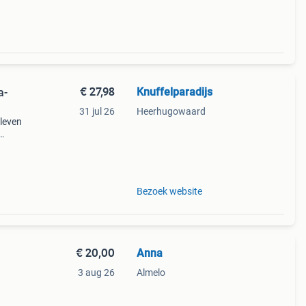
€ 27,98
Knuffelparadijs
a-
31 jul 26
Heerhugowaard
 leven
htje
Bezoek website
€ 20,00
Anna
3 aug 26
Almelo