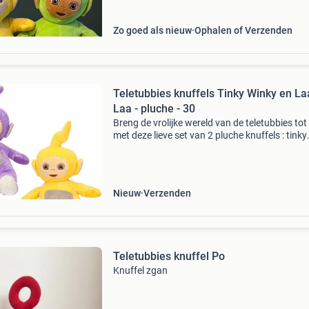
Zo goed als nieuw
Ophalen of Verzenden
Teletubbies knuffels Tinky Winky en La
Laa - pluche - 30
Breng de vrolijke wereld van de teletubbies tot
met deze lieve set van 2 pluche knuffels : tinky
winky en laa-laa . De knuffels zijn 30 cm hoog
inclusief de antenne en hebben een hard gezic
Nieuw
Verzenden
Teletubbies knuffel Po
Knuffel zgan