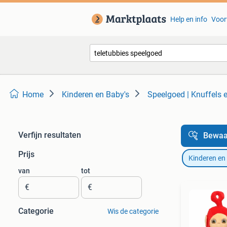
Help en info
Voor
Home
Kinderen en Baby's
Speelgoed | Knuffels 
Verfijn resultaten
Bewaa
Prijs
Kinderen en
van
tot
€
€
Categorie
Wis de categorie