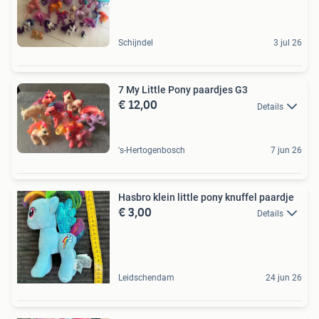
Schijndel
3 jul 26
7 My Little Pony paardjes G3
€ 12,00
Details
's-Hertogenbosch
7 jun 26
Hasbro klein little pony knuffel paardje
€ 3,00
Details
Leidschendam
24 jun 26