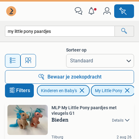
Speelgoed | My Little Pony
Sorteer op
Alle afstanden…
Bewaar je zoekopdracht
Filters
Kinderen en Baby's
My Little Pony
V
MLP My Little Pony paardjes met
vleugels G1
Bieden
Details
Tilburg
2 aug 26