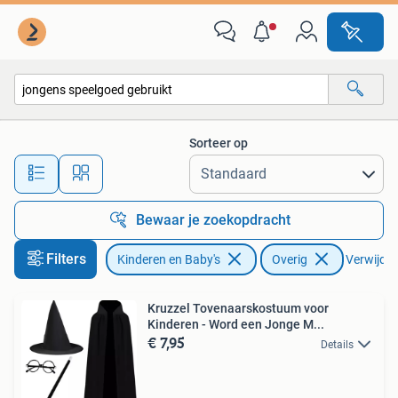
Speelgoed | Overig
Sorteer op
Alle afstanden…
Bewaar je zoekopdracht
Filters
Kinderen en Baby's
Overig
Verwijder 
Kruzzel Tovenaarskostuum voor
Kinderen - Word een Jonge M...
€ 7,95
Details