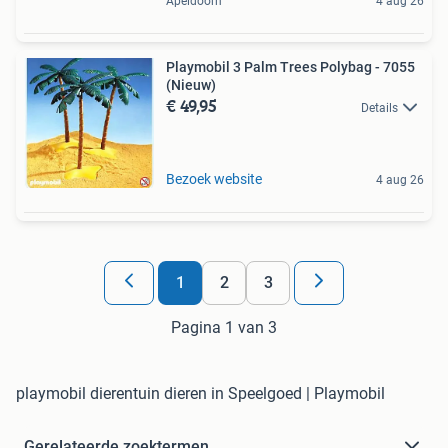
Apeldoorn
4 aug 26
Playmobil 3 Palm Trees Polybag - 7055
(Nieuw)
€ 49,95
Details
Bezoek website
4 aug 26
1
2
3
Pagina 1 van 3
playmobil dierentuin dieren in Speelgoed | Playmobil
Gerelateerde zoektermen