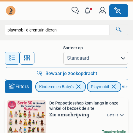
Speelgoed | Playmobil
Sorteer op
Alle afstanden…
Bewaar je zoekopdracht
Filters
Kinderen en Baby's
Playmobil
Verwij
De Poppetjesshop kom langs in onze
winkel of bezoek de site!
Zie omschrijving
Details
Topadvertentie