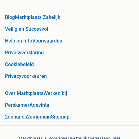
Blog
Marktplaats Zakelijk
Veilig en Succesvol
Help en Info
Voorwaarden
Privacyverklaring
Cookiebeleid
Privacyvoorkeuren
Over Marktplaats
Werken bij
Perskamer
Adevinta
2dehands
2ememain
Sitemap
Marktplaats is, voor zover wettelijk toegestaan, niet