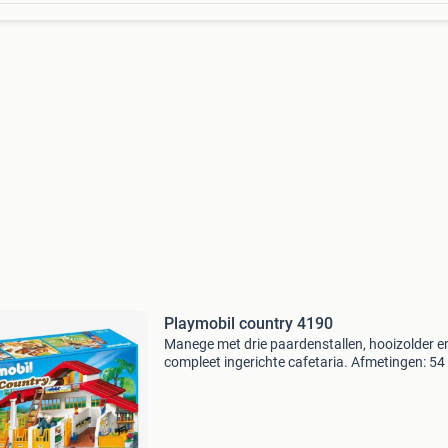
Playmobil country 4190
Manege met drie paardenstallen, hooizolder e
compleet ingerichte cafetaria. Afmetingen: 54
x 26 cm (lxbxh).