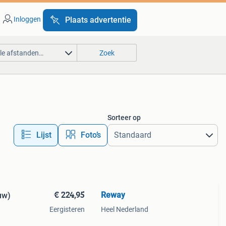
Inloggen
Plaats advertentie
lle afstanden…
Zoek
Sorteer op
Lijst
Foto’s
€ 224,95
Reway
uw)
Eergisteren
Heel Nederland