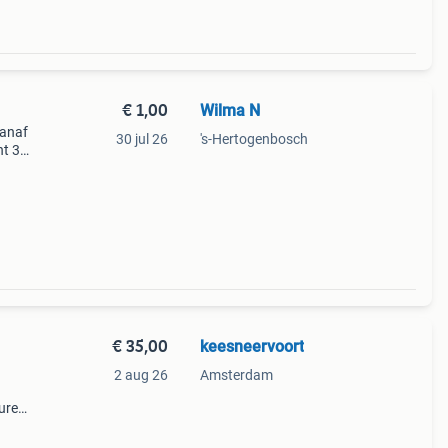
€ 1,00
Wilma N
Vanaf
30 jul 26
's-Hertogenbosch
ht 3
del
tje
€ 35,00
keesneervoort
2 aug 26
Amsterdam
uren,
r voor