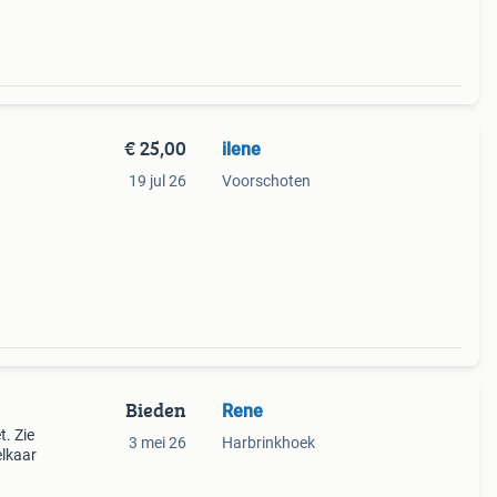
€ 25,00
ilene
19 jul 26
Voorschoten
bij
bevat
Bieden
Rene
. Zie
3 mei 26
Harbrinkhoek
elkaar