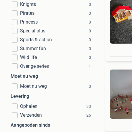
Knights
0
Pirates
0
Princess
0
Special plus
0
Sports & action
0
Summer fun
0
Wild life
0
Overige series
1
Moet nu weg
Moet nu weg
0
Levering
Ophalen
33
Verzenden
26
Aangeboden sinds