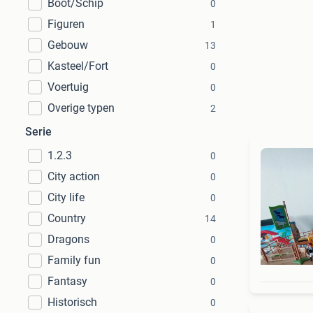
Boot/Schip
0
Figuren
1
Gebouw
13
Kasteel/Fort
0
Voertuig
0
Overige typen
2
Serie
1.2.3
0
City action
0
City life
0
Country
14
Dragons
0
Family fun
0
Fantasy
0
Historisch
0