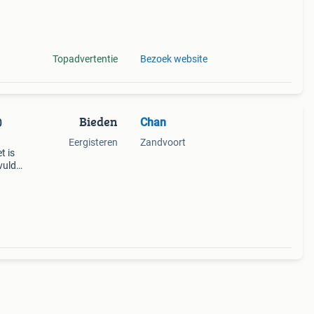
ng en
Topadvertentie
Bezoek website
Bieden
Chan
0
Eergisteren
Zandvoort
t is
vuld
ar te
de