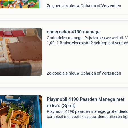
Zo goed als nieuw
Ophalen of Verzenden
onderdelen 4190 manege
Onderdelen manege. Prijs komen we wel uit. 
1,00. 1 Bruine vloerplaat 2 achterplaat verkoc
wasbak van wasstraat 4 grote rode dak 5 mid
grote dak 6 kleine dak 7 raam van muur 8 poor
gele
Zo goed als nieuw
Ophalen of Verzenden
Playmobil 4190 Paarden Manege met
extra's (Spirit)
Playmobil 4190 paarden manege, grotendeels
compleet met veel extra paardenspullen en fig
waaronder spirit. Ideaal voor uren speelplezie
paardenliefhebbers.