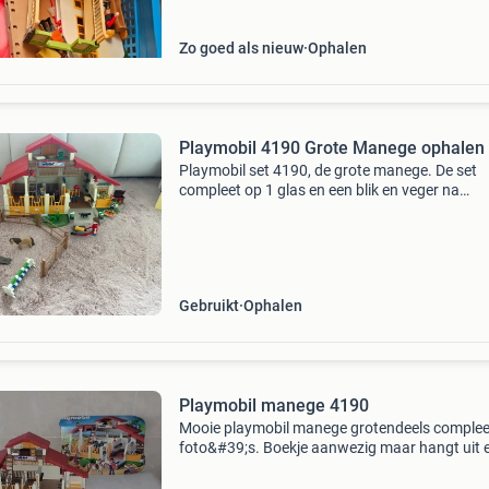
Zo goed als nieuw
Ophalen
Playmobil 4190 Grote Manege ophalen
Playmobil set 4190, de grote manege. De set
compleet op 1 glas en een blik en veger na
compleet. Ik heb er 2 paardjes en een poppetje 
gedaan, zie laatste foto. Deze uitgebreide set 
de manege
Gebruikt
Ophalen
Playmobil manege 4190
Mooie playmobil manege grotendeels compleet
foto&#39;s. Boekje aanwezig maar hangt uit 