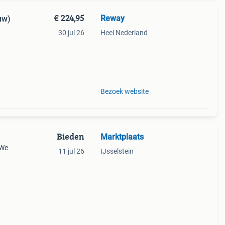
€ 224,95
Reway
uw)
30 jul 26
Heel Nederland
ng en
Bezoek website
Bieden
Marktplaats
 We
11 jul 26
IJsselstein
bers…
de