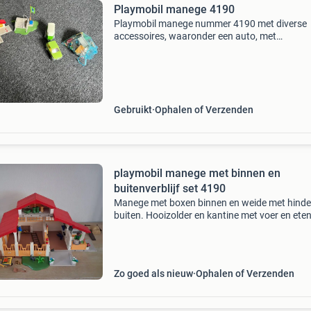
Playmobil manege 4190
Playmobil manege nummer 4190 met diverse
accessoires, waaronder een auto, met
paardentrailer een wasplaats en een zakje vol
figuren en kleine onderdelen. De set is gebruikt
maar in goede staat en kla
Gebruikt
Ophalen of Verzenden
playmobil manege met binnen en
buitenverblijf set 4190
Manege met boxen binnen en weide met hinde
buiten. Hooizolder en kantine met voer en ete
drinken. Setnr 4190 als afgebeeld
Zo goed als nieuw
Ophalen of Verzenden