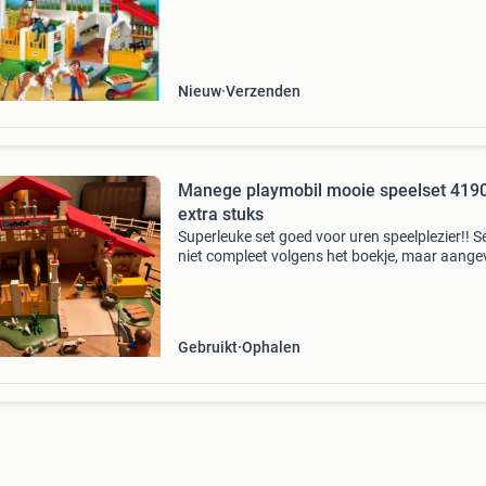
zadelruimte en veel accessoires voor verzorgi
rollenspel. Deze set is bedoeld
Nieuw
Verzenden
Manege playmobil mooie speelset 419
extra stuks
Superleuke set goed voor uren speelplezier!! Se
niet compleet volgens het boekje, maar aange
met leuke spulletjes 🤗 zeker nog goed in meka
zetten met hier en daar een verbindstukje min
Gebruikt
Ophalen