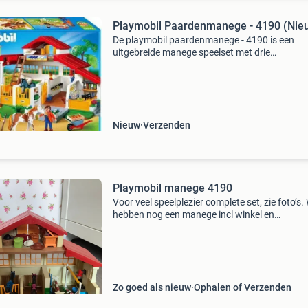
Playmobil Paardenmanege - 4190 (Nie
De playmobil paardenmanege - 4190 is een
uitgebreide manege speelset met drie
paardenboxen, een paddock, hooizolder,
zadelruimte en veel accessoires voor verzorgi
rollenspel. Deze set is bedoeld
Nieuw
Verzenden
Playmobil manege 4190
Voor veel speelplezier complete set, zie foto’s.
hebben nog een manege incl winkel en
paardentrailer. Voor de echte paardenliefheb
handleiding te vinden via internet. Kijk ook bij 
andere ad
Zo goed als nieuw
Ophalen of Verzenden