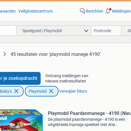
waarden
Veiligheidscentrum
Berichten
Meldingen
Speelgoed | Playmobil
A
45 resultaten
voor 'playmobil manege 4190'
Ontvang meldingen van
r je zoekopdracht
nieuwe zoekresultaten
 Baby's
Playmobil
Verwijder filters
Playmobil Paardenmanege - 4190 (Nie
De playmobil paardenmanege - 4190 is een
uitgebreide manege speelset met drie
paardenboxen, een paddock, hooizolder,