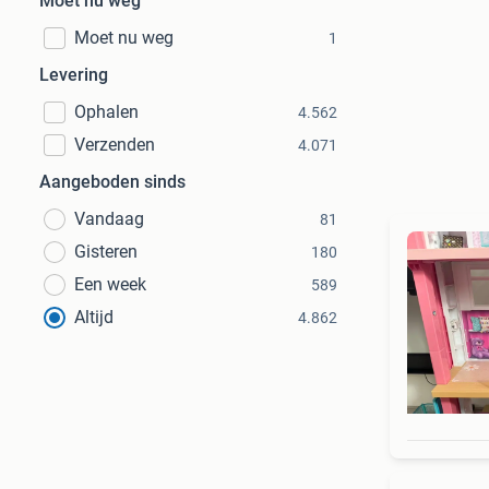
Moet nu weg
Moet nu weg
1
Levering
Ophalen
4.562
Verzenden
4.071
Aangeboden sinds
Vandaag
81
Gisteren
180
Een week
589
Altijd
4.862