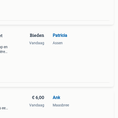
Bieden
Patricia
et
Vandaag
Assen
op en
eëren.
ialen
 v
€ 6,00
Ank
Vandaag
Maasbree
s een
staat