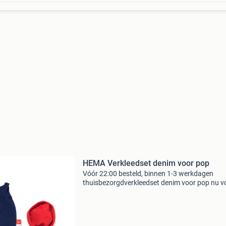
HEMA Verkleedset denim voor pop
Vóór 22:00 besteld, binnen 1-3 werkdagen
thuisbezorgdverkleedset denim voor pop nu v
slechts 7.69,-. Deze basis verkleedset voor jo
pop bestaat uit een wit shirt, een blauwe tuin
met borstza