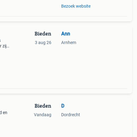
Bezoek website
Bieden
Ann
s
3 aug 26
Arnhem
 zijn
Bieden
D
d en
Vandaag
Dordrecht