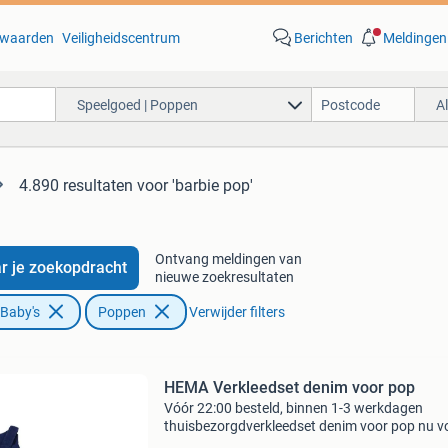
waarden
Veiligheidscentrum
Berichten
Meldingen
Speelgoed | Poppen
A
4.890 resultaten
voor 'barbie pop'
Ontvang meldingen van
r je zoekopdracht
nieuwe zoekresultaten
 Baby's
Poppen
Verwijder filters
HEMA Verkleedset denim voor pop
Vóór 22:00 besteld, binnen 1-3 werkdagen
thuisbezorgdverkleedset denim voor pop nu v
slechts 7.69,-. Deze basis verkleedset voor jo