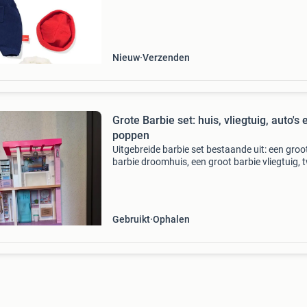
pop bestaat uit een wit shirt, een blauwe tuin
met borstza
Nieuw
Verzenden
Grote Barbie set: huis, vliegtuig, auto's 
poppen
Uitgebreide barbie set bestaande uit: een groo
barbie droomhuis, een groot barbie vliegtuig, 
barbie auto&#39;s (een roze sportwagen en e
paarse compacte auto), een barbie scooter, e
barb
Gebruikt
Ophalen