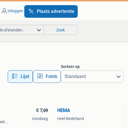
Inloggen
Plaats advertentie
lle afstanden…
Zoek
Sorteer op
Lijst
Foto’s
€ 7,69
HEMA
Vandaag
Heel Nederland
oor
uw