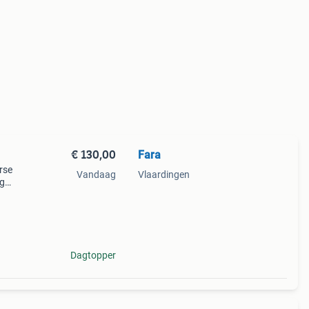
€ 130,00
Fara
rse
Vandaag
Vlaardingen
ng
rbie-
Dagtopper