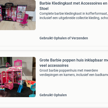
Barbie Kledingkast met Accessoires en
Stoel
Complete barbie kledingkast in kofferformaat,
inclusief een uitgebreide collectie kleding, sch
tassen en andere accessoires. De set bevat o
schoenenrek en een roze strandstoel, perfect 
Gebruikt
Ophalen of Verzenden
Grote Barbie poppen huis inklapbaar m
veel accessoires
Groot barbie poppenhuis met meerdere
verdiepingen en kamers, inclusief een badkame
keuken, slaapkamer en buitenruimte (op
achterkant). Wordt geleverd met diverse meub
en accessoires zoals een eet
Gebruikt
Ophalen