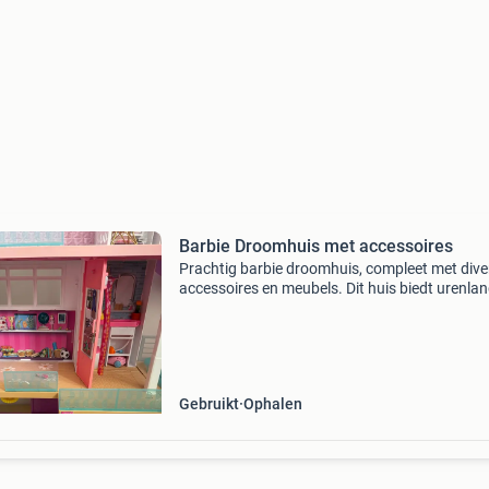
Barbie Droomhuis met accessoires
Prachtig barbie droomhuis, compleet met dive
accessoires en meubels. Dit huis biedt urenla
speelplezier met meerdere verdiepingen, een
glijbaan en een zwembad. Perfect voor elke ba
fan!
Gebruikt
Ophalen