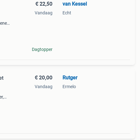
€ 22,50
van Kessel
Vandaag
Echt
oenen,
ok een
voo
Dagtopper
€ 20,00
Rutger
et
Vandaag
Ermelo
r,
els