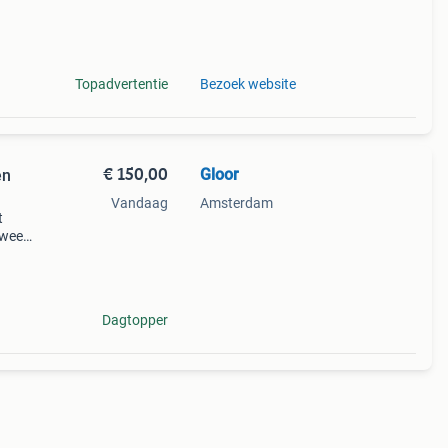
broek
Topadvertentie
Bezoek website
€ 150,00
Gloor
en
Vandaag
Amsterdam
t
twee
en
en
Dagtopper