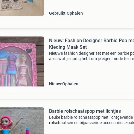
Gebruikt
Ophalen
Nieuw: Fashion Designer Barbie Pop m
Kleding Maak Set
Nieuwe fashion designer set met een barbie p
alles wat je nodig hebt om je eigen mode te cr
De set bevat een pop, paspop en diverse mater
om kleding te ontwerpen en te maken. Perfect
Nieuw
Ophalen
Barbie rolschaatspop met lichtjes
Leuke barbie rolschaatspop met lichtgevende
rolschaatsen en bijpassende accessoires zoal
helm en kniebeschermers. De pop is in goede 
en klaar voor veel speelplezier. Perfect voor