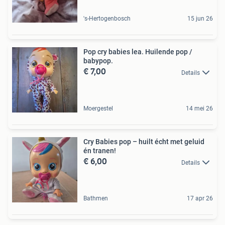
's-Hertogenbosch
15 jun 26
Pop cry babies lea. Huilende pop /
babypop.
€ 7,00
Details
Moergestel
14 mei 26
Cry Babies pop – huilt écht met geluid
én tranen!
€ 6,00
Details
Bathmen
17 apr 26