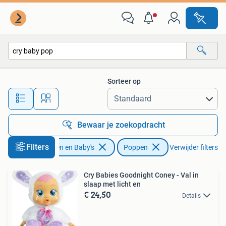
Speelgoed | Poppen
Sorteer op
Alle afstanden…
Bewaar je zoekopdracht
Filters
Kinderen en Baby's
Poppen
Verwijder filters
Cry Babies Goodnight Coney - Val in
slaap met licht en
€ 24,50
Details