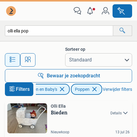
Speelgoed | Poppen
Sorteer op
Alle afstanden…
Bewaar je zoekopdracht
Filters
Kinderen en Baby's
Poppen
Verwijder filters
Olli Ella
Bieden
Details
Nieuwkoop
13 jul 26