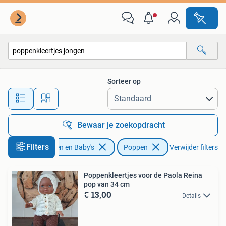
Speelgoed | Poppen
Sorteer op
Alle afstanden…
Bewaar je zoekopdracht
Filters
Kinderen en Baby's
Poppen
Verwijder filters
Poppenkleertjes voor de Paola Reina
pop van 34 cm
€ 13,00
Details